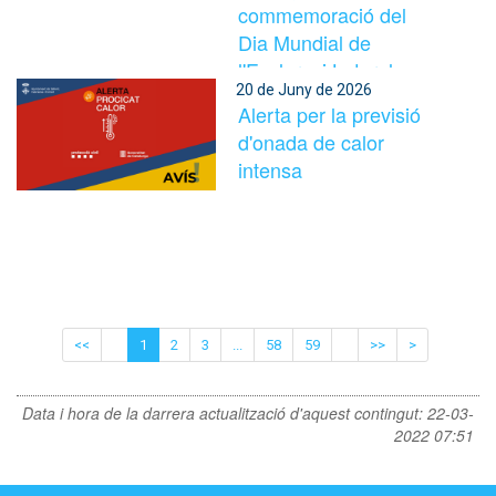
commemoració del
Dia Mundial de
l'Esclerosi Lateral
20 de Juny de 2026
Amiotròfica (ELA).
Alerta per la previsió
d'onada de calor
intensa
<<
1
2
3
...
58
59
>>
>
Data i hora de la darrera actualització d'aquest contingut:
22-03-
2022 07:51