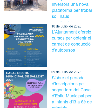
inversors una nova
plataforma per trobar
sòl, naus i
oportunitats
10 de Juliol de 2026
industrials al Bages
L'Ajuntament ofereix
cursos per obtenir el
carnet de conducció
d'autobusos
09 de Juliol de 2026
S'obre el període
d'inscripcions pel
segon torn del Casal
d'Estiu Municipal per
a infants d'I3 a 6è de
primària