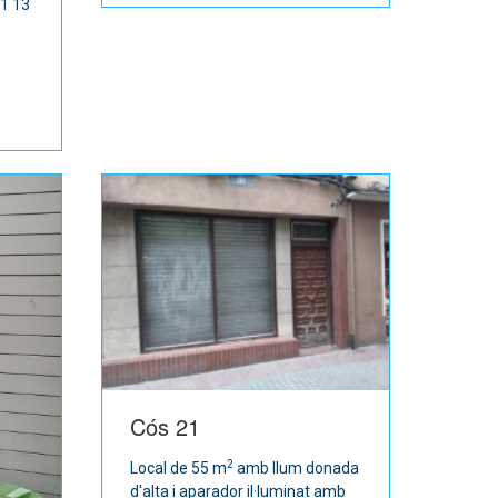
41 13
Cós 21
2
Local de 55 m
amb llum donada
d'alta i aparador il·luminat amb