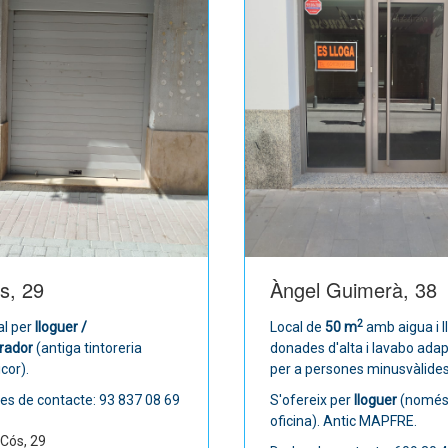
s, 29
Àngel Guimerà, 38
2
al per
lloguer /
Local de
50 m
amb aigua i 
rador
(antiga tintoreria
donades d'alta i lavabo adap
cor).
per a persones minusvàlides
es de contacte: 93 837 08 69
S'ofereix per
lloguer
(nomé
oficina). Antic MAPFRE.
Cós, 29