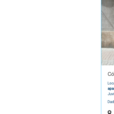
Có
Loc
apa
Juvi
Dad