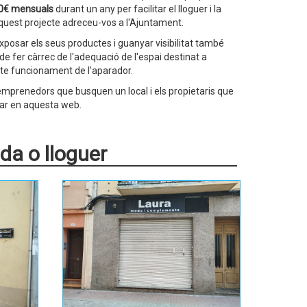
50€ mensuals
durant un any per facilitar el lloguer i la
 aquest projecte adreceu-vos a l'Ajuntament.
xposar els seus productes i guanyar visibilitat també
de fer càrrec de l'adequació de l'espai destinat a
cte funcionament de l'aparador.
 emprenedors que busquen un local i els propietaris que
tar en aquesta web.
nda o lloguer