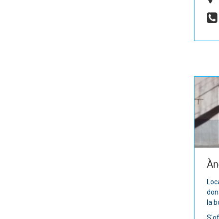
Àn
Loc
dona
la b
S'of