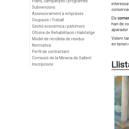
Plans, campanyes i programes
interessa
Subvencions
conservac
Assessorament a empreses
Els
comerç
Ocupació i Treball
han de co
Gestió econòmica i patrimoni
aparador 
Oficina de Rehabilitació i Habitatge
Volem tam
Model de recollida de residus
en tenen 
Normativa
Perfil de contractant
Comissió de la Mineria de Sallent
Llis
Inscripcions