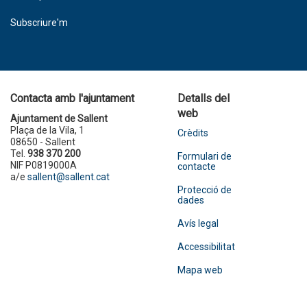
Subscriure'm
Contacta amb l'ajuntament
Detalls del
web
Ajuntament de Sallent
Plaça de la Vila, 1
Crèdits
08650 - Sallent
Tel.
938 370 200
Formulari de
NIF P0819000A
contacte
a/e
sallent@sallent.cat
Protecció de
dades
Avís legal
Accessibilitat
Mapa web