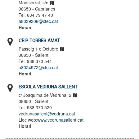
Montserrat, s/n
08650 - Cabrianes
Tel. 634 79 47 40
a8039306@xtec.cat
Horari
CEIP TORRES AMAT
Passeig 1 d'Octubre
08650 - Sallent
Tel. 938 370 544
a8024972@xtec.cat
Horari
ESCOLA VEDRUNA SALLENT
c/ Joaquima de Vedruna, 2
08650 - Sallent
Tel. 938 370 520
vedrunasallent@vedruna.cat
Lloc web:
www.vedrunasallent.cat
Horari