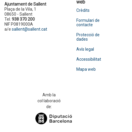
web
Ajuntament de Sallent
Plaça de la Vila, 1
Crèdits
08650 - Sallent
Tel.
938 370 200
Formulari de
NIF P0819000A
contacte
a/e
sallent@sallent.cat
Protecció de
dades
Avís legal
Accessibilitat
Mapa web
Amb la
col·laboració
de: