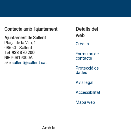
Contacta amb l'ajuntament
Detalls del
web
Ajuntament de Sallent
Plaça de la Vila, 1
Crèdits
08650 - Sallent
Tel.
938 370 200
Formulari de
NIF P0819000A
contacte
a/e
sallent@sallent.cat
Protecció de
dades
Avís legal
Accessibilitat
Mapa web
Amb la