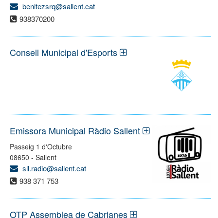
benitezsrq@sallent.cat
938370200
Consell Municipal d'Esports
Emissora Municipal Ràdio Sallent
Passeig 1 d'Octubre
08650 - Sallent
sll.radio@sallent.cat
938 371 753
OTP Assemblea de Cabrianes