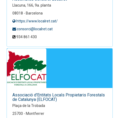
Llacuna, 166, 9a. planta
08018 - Barcelona
https://www.localret.cat/
consorci@localret.cat
934 861 430
Associació d'Entitats Locals Propietaris Forestals
de Catalunya (ELFOCAT)
Plaça de la Trobada
25700 - Montferrer