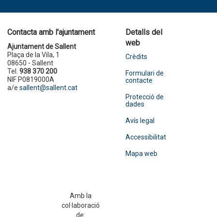
Contacta amb l'ajuntament
Detalls del
web
Ajuntament de Sallent
Plaça de la Vila, 1
Crèdits
08650 - Sallent
Tel.
938 370 200
Formulari de
NIF P0819000A
contacte
a/e
sallent@sallent.cat
Protecció de
dades
Avís legal
Accessibilitat
Mapa web
Amb la
col·laboració
de: