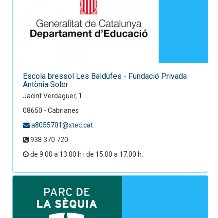
Escola bressol Les Baldufes - Fundació Privada
Antònia Soler
Jacint Verdaguer, 1
08650 - Cabrianes
a8055701@xtec.cat
938 370 720
de 9.00 a 13.00 h i de 15.00 a 17.00 h.