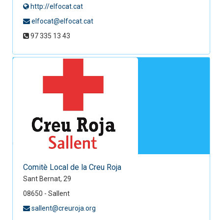
http://elfocat.cat
elfocat@elfocat.cat
97 335 13 43
Comitè Local de la Creu Roja
Sant Bernat, 29
08650 - Sallent
sallent@creuroja.org