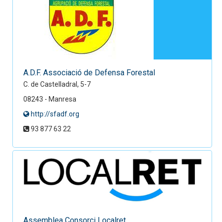
A.D.F. Associació de Defensa Forestal
C. de Castelladral, 5-7
08243 - Manresa
http://sfadf.org
93 877 63 22
Assemblea Consorci Localret