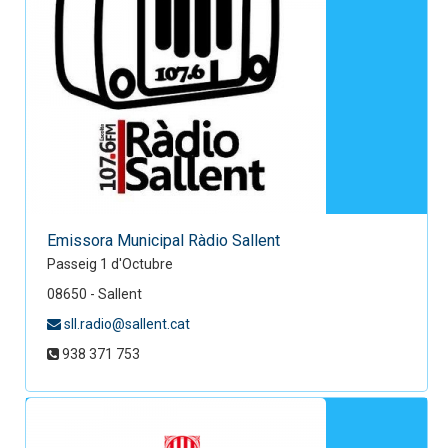
Emissora Municipal Ràdio Sallent
Passeig 1 d'Octubre
08650 - Sallent
sll.radio@sallent.cat
938 371 753