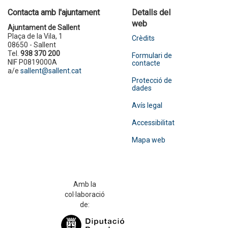
Contacta amb l'ajuntament
Detalls del
web
Ajuntament de Sallent
Plaça de la Vila, 1
Crèdits
08650 - Sallent
Tel.
938 370 200
Formulari de
NIF P0819000A
contacte
a/e
sallent@sallent.cat
Protecció de
dades
Avís legal
Accessibilitat
Mapa web
Amb la
col·laboració
de: