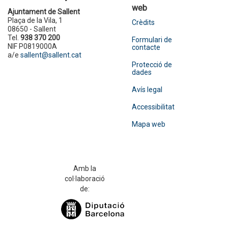
web
Ajuntament de Sallent
Plaça de la Vila, 1
Crèdits
08650 - Sallent
Tel.
938 370 200
Formulari de
NIF P0819000A
contacte
a/e
sallent@sallent.cat
Protecció de
dades
Avís legal
Accessibilitat
Mapa web
Amb la
col·laboració
de: