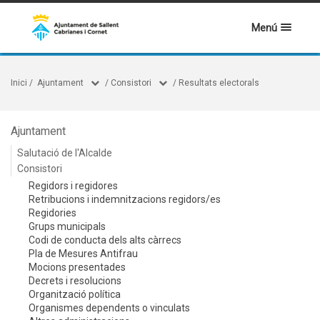
Menú
Inici
/
Ajuntament
/
Consistori
/
Resultats electorals
Ajuntament
Salutació de l'Alcalde
Consistori
Regidors i regidores
Retribucions i indemnitzacions regidors/es
Regidories
Grups municipals
Codi de conducta dels alts càrrecs
Pla de Mesures Antifrau
Mocions presentades
Decrets i resolucions
Organització política
Organismes dependents o vinculats