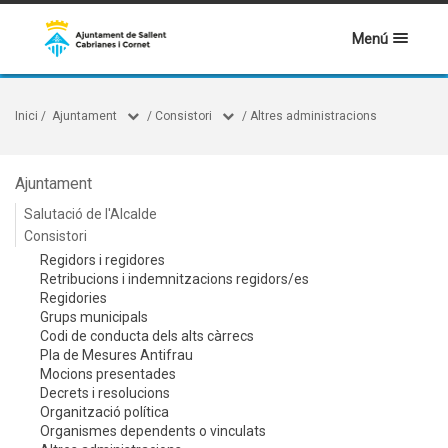
Menú
Inici
/
Ajuntament
/
Consistori
/
Altres administracions
Ajuntament
Salutació de l'Alcalde
Consistori
Regidors i regidores
Retribucions i indemnitzacions regidors/es
Regidories
Grups municipals
Codi de conducta dels alts càrrecs
Pla de Mesures Antifrau
Mocions presentades
Decrets i resolucions
Organització política
Organismes dependents o vinculats