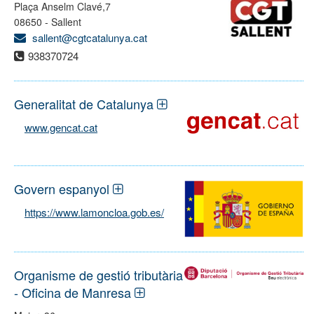
Plaça Anselm Clavé,7
08650 - Sallent
sallent@cgtcatalunya.cat
938370724
Generalitat de Catalunya
www.gencat.cat
Govern espanyol
https://www.lamoncloa.gob.es/
Organisme de gestió tributària
- Oficina de Manresa