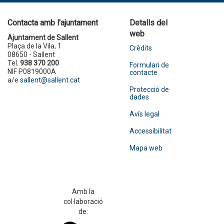
Contacta amb l'ajuntament
Detalls del
web
Ajuntament de Sallent
Plaça de la Vila, 1
Crèdits
08650 - Sallent
Tel.
938 370 200
Formulari de
NIF P0819000A
contacte
a/e
sallent@sallent.cat
Protecció de
dades
Avís legal
Accessibilitat
Mapa web
Amb la
col·laboració
de: