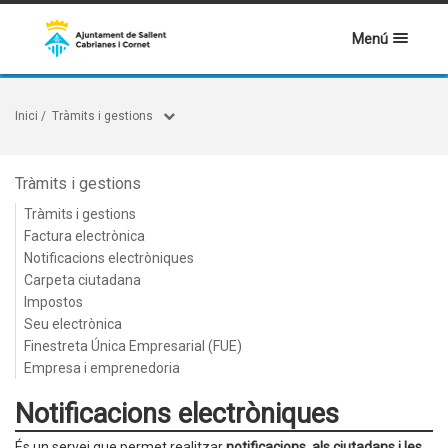
Menú
Inici
/
Tràmits i gestions
Tràmits i gestions
Tràmits i gestions
Factura electrònica
Notificacions electròniques
Carpeta ciutadana
Impostos
Seu electrònica
Finestreta Única Empresarial (FUE)
Empresa i emprenedoria
Notificacions electròniques
És un servei que permet realitzar
notificacions, als ciutadans i les