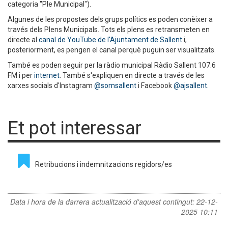
categoria "Ple Municipal").
Algunes de les propostes dels grups polítics es poden conèixer a
través dels Plens Municipals. Tots els plens es retransmeten en
directe al
canal de YouTube de l'Ajuntament de Sallent
i,
posteriorment, es pengen el canal perquè puguin ser visualitzats.
També es poden seguir per la ràdio municipal Ràdio Sallent 107.6
FM i per
internet
. També s'expliquen en directe a través de les
xarxes socials d'Instagram
@somsallent
i Facebook
@ajsallent
.
Et pot interessar
Retribucions i indemnitzacions regidors/es
Data i hora de la darrera actualització d'aquest contingut:
22-12-
2025 10:11