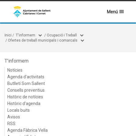
Menú
Inici
/
T'informem
/
Ocupació i Treball
/
Ofertes de treball municipals i comarcals
T'informem
Notícies
Agenda d'activitats
Butlletí Som Sallent
Consells preventius
Històric de notícies
Històric d'agenda
Locals buits
Avisos
RSS
Agenda Fàbrica Vella