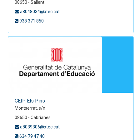
08650 - Sallent
a8048034@xtec.cat
938 371 850
CEIP Els Pins
Montserrat, s/n
08650 - Cabrianes
a8039306@xtec.cat
634 79 47 40