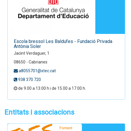
Escola bressol Les Baldufes - Fundació Privada
Antònia Soler
Jacint Verdaguer, 1
08650 - Cabrianes
a8055701@xtec.cat
938 370 720
de 9.00 a 13.00 h i de 15.00 a 17.00 h.
Entitats i associacions