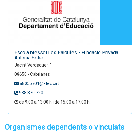
Escola bressol Les Baldufes - Fundació Privada
Antònia Soler
Jacint Verdaguer, 1
08650 - Cabrianes
a8055701@xtec.cat
938 370 720
de 9.00 a 13.00 h i de 15.00 a 17.00 h.
Organismes dependents o vinculats