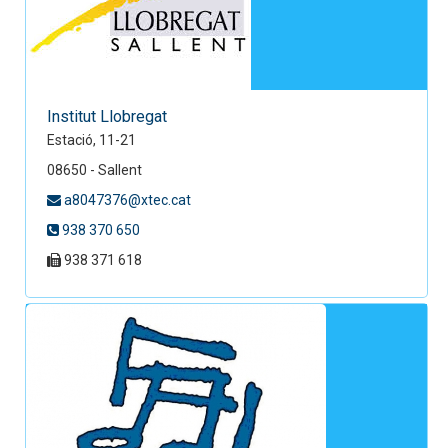
Institut Llobregat
Estació, 11-21
08650 - Sallent
a8047376@xtec.cat
938 370 650
938 371 618