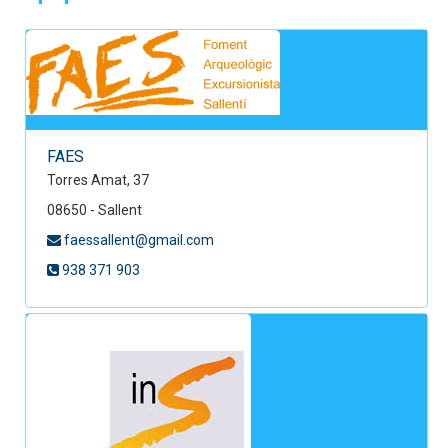
FAES
Torres Amat, 37
08650 - Sallent
faessallent@gmail.com
938 371 903