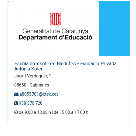
Escola bressol Les Baldufes - Fundació Privada
Antònia Soler
Jacint Verdaguer, 1
08650 - Cabrianes
a8055701@xtec.cat
938 370 720
de 9.00 a 13.00 h i de 15.00 a 17.00 h.