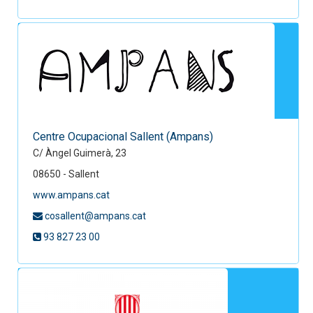
Centre Ocupacional Sallent (Ampans)
C/ Àngel Guimerà, 23
08650 - Sallent
www.ampans.cat
cosallent@ampans.cat
93 827 23 00