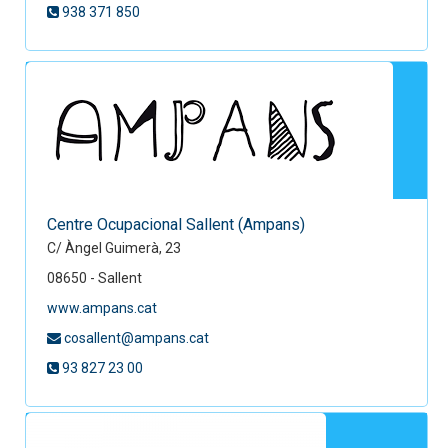
938 371 850
Centre Ocupacional Sallent (Ampans)
C/ Àngel Guimerà, 23
08650 - Sallent
www.ampans.cat
cosallent@ampans.cat
93 827 23 00