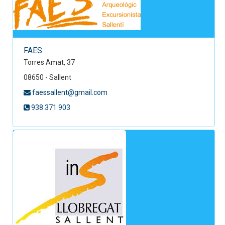
FAES
Torres Amat, 37
08650 - Sallent
faessallent@gmail.com
938 371 903