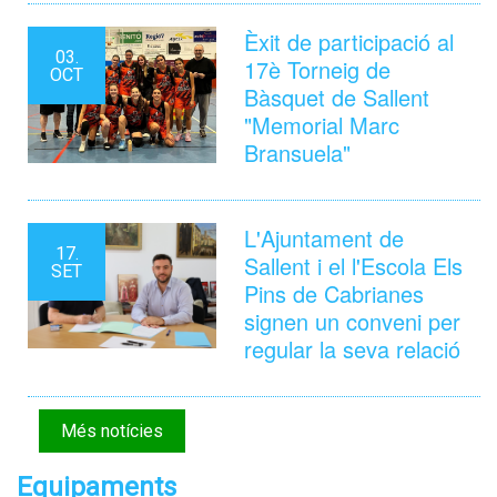
Èxit de participació al
03.
17è Torneig de
OCT
Bàsquet de Sallent
"Memorial Marc
Bransuela"
L'Ajuntament de
17.
Sallent i el l'Escola Els
SET
Pins de Cabrianes
signen un conveni per
regular la seva relació
Més notícies
Equipaments