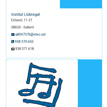
Institut Llobregat
Estació, 11-21
08650 - Sallent
a8047376@xtec.cat
938 370 650
938 371 618