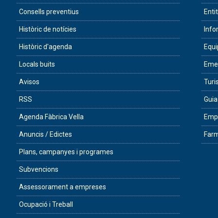
Consells preventius
Enti
Històric de notícies
Info
Històric d'agenda
Equ
Locals buits
Eme
Avisos
Tur
RSS
Guia
Agenda Fàbrica Vella
Empr
Anuncis / Edictes
Farm
Plans, campanyes i programes
Subvencions
Assessorament a empreses
Ocupació i Treball