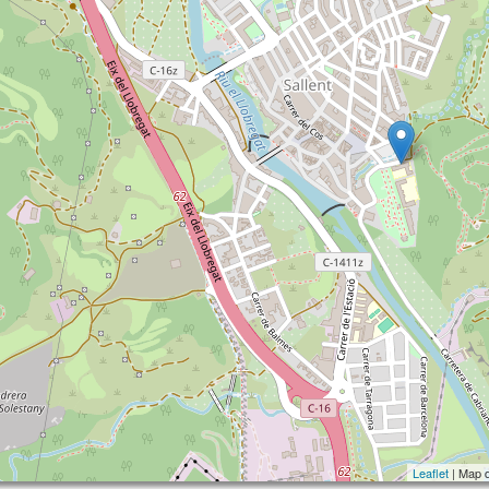
Leaflet
| Map 