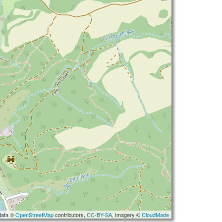
data ©
OpenStreetMap
contributors,
CC-BY-SA
, Imagery ©
CloudMade