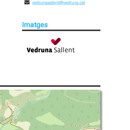
vedrunasallent@vedruna.cat
Imatges