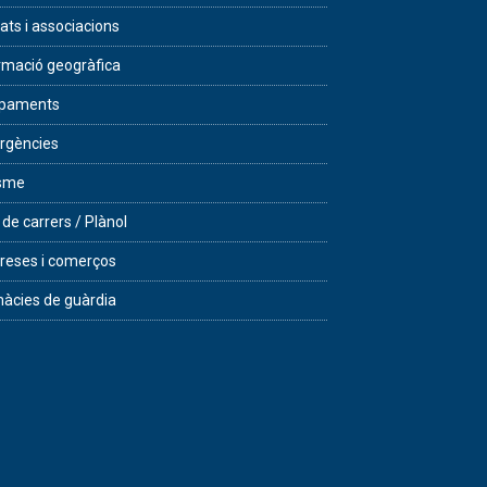
tats i associacions
rmació geogràfica
ipaments
rgències
isme
 de carrers / Plànol
eses i comerços
àcies de guàrdia