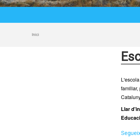
Inici
Esc
L'escola
familiar
Catalun
Llar d'i
Educaci
Segueix 