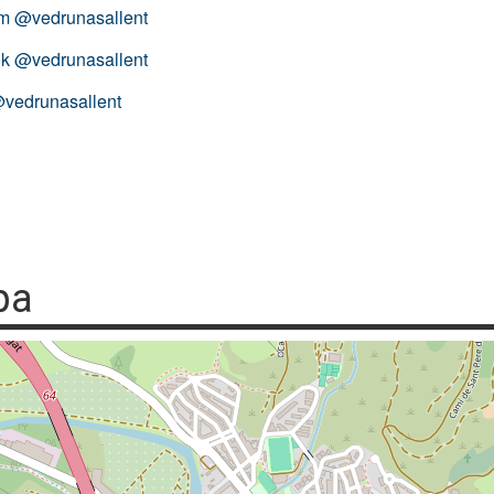
am @vedrunasallent
k @vedrunasallent
@vedrunasallent
pa