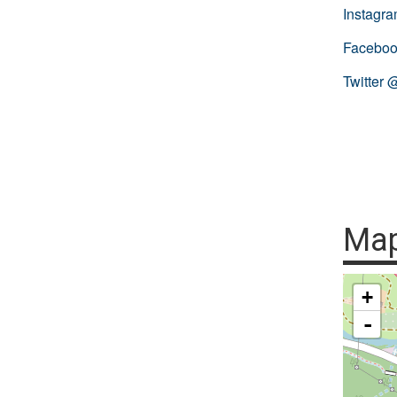
Instagr
Faceboo
Twitter 
Ma
+
-