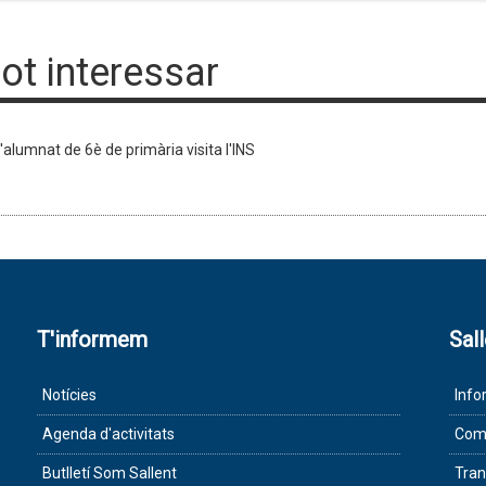
pot interessar
'alumnat de 6è de primària visita l'INS
T'informem
Sal
Notícies
Info
Agenda d'activitats
Com 
Butlletí Som Sallent
Tran