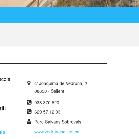
scola
c/ Joaquima de Vedruna, 2
08650 - Sallent
938 370 520
il
i
629 57 12 03
Pere Salvans Sobrevals
www.vedrunasallent.cat
ls: