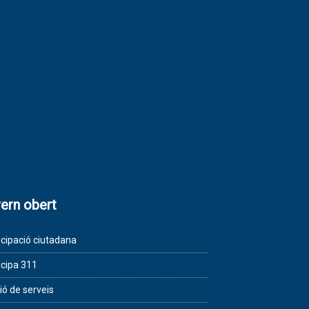
ern obert
icipació ciutadana
icipa 311
ió de serveis