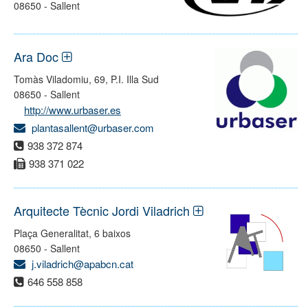
08650 - Sallent
Ara Doc
Tomàs Viladomiu, 69, P.I. Illa Sud
08650 - Sallent
http://www.urbaser.es
plantasallent@urbaser.com
938 372 874
938 371 022
Arquitecte Tècnic Jordi Viladrich
Plaça Generalitat, 6 baixos
08650 - Sallent
j.viladrich@apabcn.cat
646 558 858