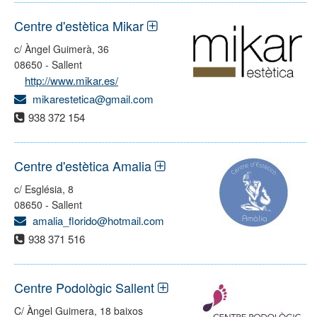
Centre d'estètica Mikar
c/ Àngel Guimerà, 36
08650 - Sallent
http://www.mikar.es/
mikarestetica@gmail.com
938 372 154
Centre d'estètica Amalia
c/ Església, 8
08650 - Sallent
amalia_florido@hotmail.com
938 371 516
Centre Podològic Sallent
C/ Àngel Guimera, 18 baixos