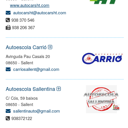
www.autocarsht.com
autocarsht@autocarsht.com
938 370 546
938 206 367
Autoescola Carrió
Avinguda Pau Casals 20
08650 - Sallent
carriosallent@gmail.com
Autoescola Sallentina
C/ Cós, 59 baixos
08650 - Sallent
sallentinauto@gmail.com
938372122