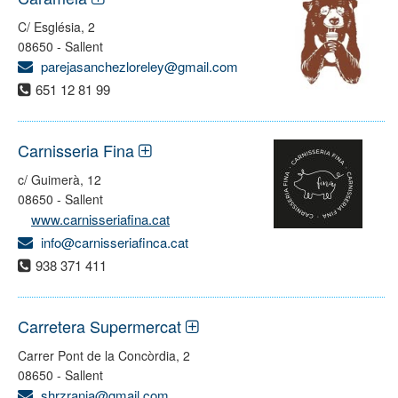
C/ Església, 2
08650 - Sallent
parejasanchezloreley@gmail.com
651 12 81 99
Carnisseria Fina
c/ Guimerà, 12
08650 - Sallent
www.carnisseriafina.cat
info@carnisseriafinca.cat
938 371 411
Carretera Supermercat
Carrer Pont de la Concòrdia, 2
08650 - Sallent
shrzranja@gmail.com