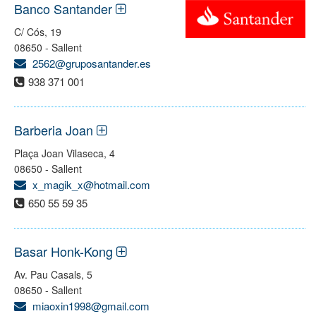
Banco Santander
C/ Cós, 19
08650 - Sallent
2562@gruposantander.es
938 371 001
Barberia Joan
Plaça Joan Vilaseca, 4
08650 - Sallent
x_magik_x@hotmail.com
650 55 59 35
Basar Honk-Kong
Av. Pau Casals, 5
08650 - Sallent
miaoxin1998@gmail.com