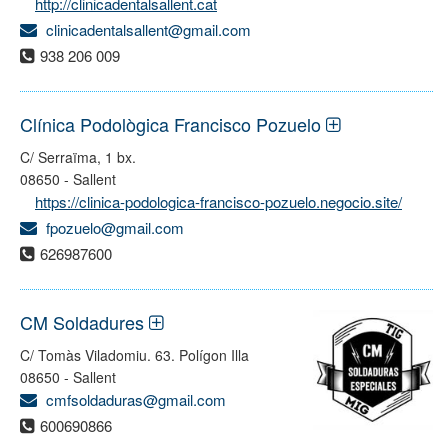
http://clinicadentalsallent.cat
clinicadentalsallent@gmail.com
938 206 009
Clínica Podològica Francisco Pozuelo
C/ Serraïma, 1 bx.
08650 - Sallent
https://clinica-podologica-francisco-pozuelo.negocio.site/
fpozuelo@gmail.com
626987600
CM Soldadures
C/ Tomàs Viladomiu. 63. Polígon Illa
08650 - Sallent
cmfsoldaduras@gmail.com
600690866