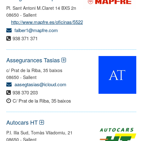
Pl. Sant Antoni M.Claret 14 BXS 2n
08650 - Sallent
http://www.mapfre.es/oficinas/5522
falber1@mapfre.com
938 371 371
Assegurances Tasias
c/ Prat de la Riba, 35 baixos
08650 - Sallent
aasegtasias@icloud.com
938 370 203
C/ Prat de la Riba, 35 baixos
Autocars HT
P.I. Illa Sud, Tomàs Viladomiu, 21
08650 - Sallent