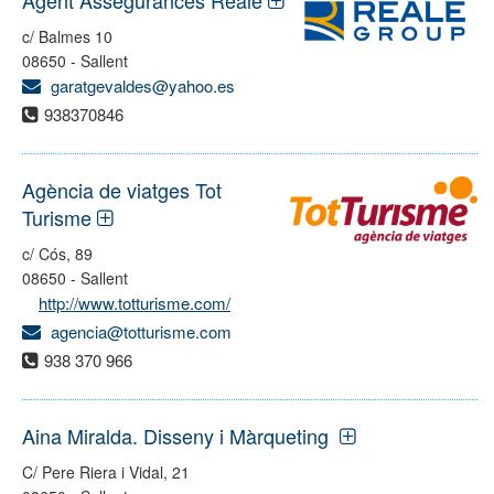
Agent Assegurances Reale
c/ Balmes 10
08650 - Sallent
garatgevaldes@yahoo.es
938370846
Agència de viatges Tot
Turisme
c/ Cós, 89
08650 - Sallent
http://www.totturisme.com/
agencia@totturisme.com
938 370 966
Aina Miralda. Disseny i Màrqueting
C/ Pere Riera i Vidal, 21