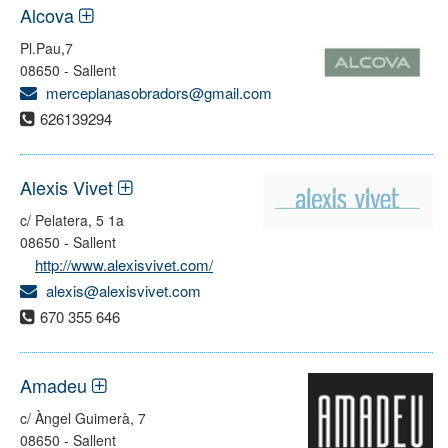
Alcova
Pl.Pau,7
08650 - Sallent
merceplanasobradors@gmail.com
626139294
Alexis Vivet
c/ Pelatera, 5 1a
08650 - Sallent
http://www.alexisvivet.com/
alexis@alexisvivet.com
670 355 646
Amadeu
c/ Àngel Guimerà, 7
08650 - Sallent