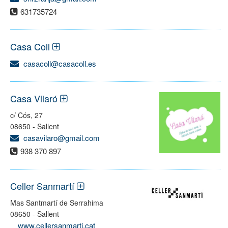
631735724
Casa Coll
casacoll@casacoll.es
Casa Vilaró
c/ Cós, 27
08650 - Sallent
casavilaro@gmail.com
938 370 897
Celler Sanmartí
Mas Santmartí de Serrahima
08650 - Sallent
www.cellersanmarti.cat