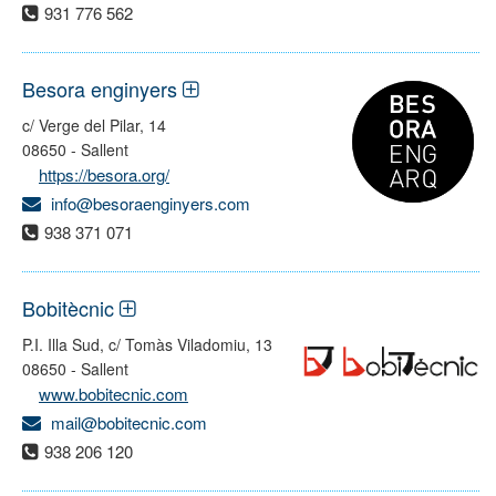
931 776 562
Besora enginyers
c/ Verge del Pilar, 14
08650 - Sallent
https://besora.org/
info@besoraenginyers.com
938 371 071
Bobitècnic
P.I. Illa Sud, c/ Tomàs Viladomiu, 13
08650 - Sallent
www.bobitecnic.com
mail@bobitecnic.com
938 206 120