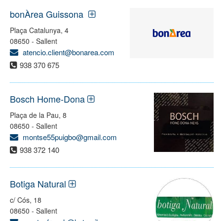
bonÀrea Guissona
Plaça Catalunya, 4
08650 - Sallent
atencio.client@bonarea.com
938 370 675
Bosch Home-Dona
Plaça de la Pau, 8
08650 - Sallent
montse55puigbo@gmail.com
938 372 140
Botiga Natural
c/ Cós, 18
08650 - Sallent