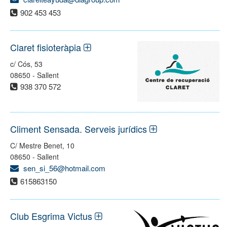
902 453 453
Claret fisioteràpia
c/ Cós, 53
08650 - Sallent
938 370 572
Climent Sensada. Serveis jurídics
C/ Mestre Benet, 10
08650 - Sallent
sen_si_56@hotmail.com
615863150
Club Esgrima Victus