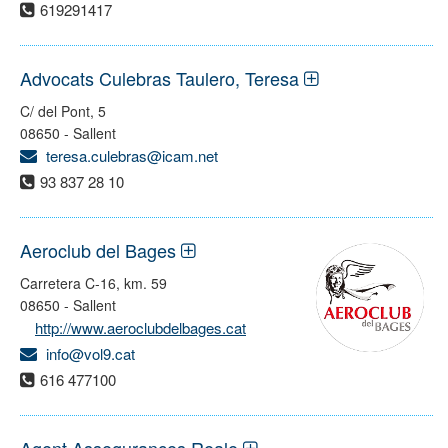
619291417
Advocats Culebras Taulero, Teresa
C/ del Pont, 5
08650 - Sallent
teresa.culebras@icam.net
93 837 28 10
Aeroclub del Bages
Carretera C-16, km. 59
08650 - Sallent
http://www.aeroclubdelbages.cat
info@vol9.cat
616 477100