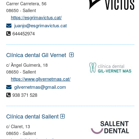
Carrer Carretera, 56
08650 - Sallent
https://esgrimavictus.cat/
juanjo@esgrimavictus.cat
644452974
Clínica dental Gil Vernet
c/ Àngel Guimerà, 18
08650 - Sallent
https://www.gilvernetmas.cat/
gilvernetmas@gmail.com
938 371 528
Clínica dental Sallent
c/ Claret, 13
08650 - Sallent