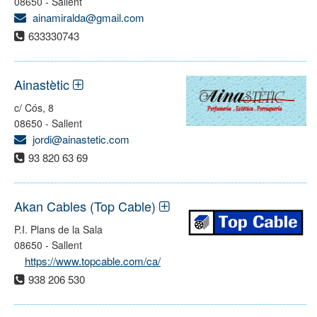
08650 - Sallent
ainamiralda@gmail.com
633330743
Ainastètic
c/ Cós, 8
08650 - Sallent
jordi@ainastetic.com
93 820 63 69
Akan Cables (Top Cable)
P.I. Plans de la Sala
08650 - Sallent
https://www.topcable.com/ca/
938 206 530