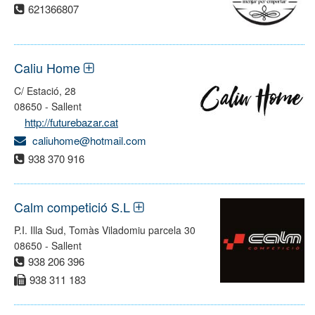
621366807
Caliu Home
C/ Estació, 28
08650 - Sallent
http://futurebazar.cat
caliuhome@hotmail.com
938 370 916
Calm competició S.L
P.I. Illa Sud, Tomàs Viladomiu parcela 30
08650 - Sallent
938 206 396
938 311 183