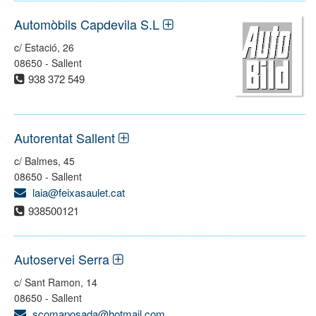
Automòbils Capdevila S.L
c/ Estació, 26
08650 - Sallent
938 372 549
Autorentat Sallent
c/ Balmes, 45
08650 - Sallent
laia@feixasaulet.cat
938500121
Autoservei Serra
c/ Sant Ramon, 14
08650 - Sallent
scomaposada@hotmail.com