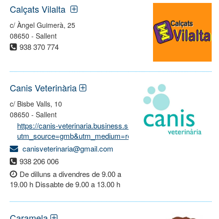
Calçats Vilalta
c/ Àngel Guimerà, 25
08650 - Sallent
938 370 774
Canis Veterinària
c/ Bisbe Valls, 10
08650 - Sallent
https://canis-veterinaria.business.site/?
utm_source=gmb&utm_medium=referral
canisveterinaria@gmail.com
938 206 006
De dilluns a divendres de 9.00 a
19.00 h Dissabte de 9.00 a 13.00 h
Caramela