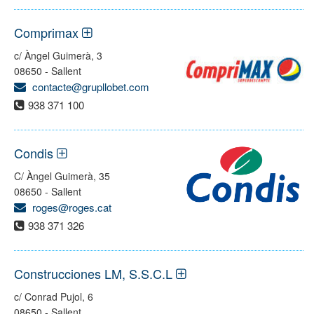
Comprimax
c/ Àngel Guimerà, 3
08650 - Sallent
contacte@grupllobet.com
938 371 100
Condis
C/ Àngel Guimerà, 35
08650 - Sallent
roges@roges.cat
938 371 326
Construcciones LM, S.S.C.L
c/ Conrad Pujol, 6
08650 - Sallent