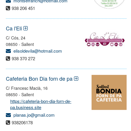
montsefranch@hotmail.com
938 206 451
Ca l'Eli
C/ Cós, 24
08650 - Sallent
elisoldevila@hotmail.com
938 370 272
Cafeteria Bon Dia forn de pa
C/ Francesc Macià, 16
08650 - Sallent
https://cafeteria-bon-dia-forn-de-
pa.business.site
planas.jo@gmail.com
938206178