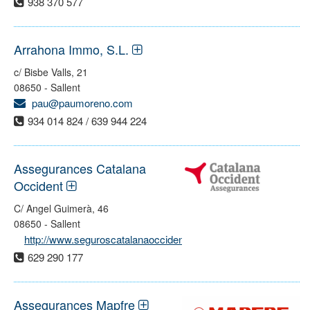
938 370 577
Arrahona Immo, S.L.
c/ Bisbe Valls, 21
08650 - Sallent
pau@paumoreno.com
934 014 824 / 639 944 224
Assegurances Catalana
Occident
C/ Angel Guimerà, 46
08650 - Sallent
http://www.seguroscatalanaoccidente.com
629 290 177
Assegurances Mapfre