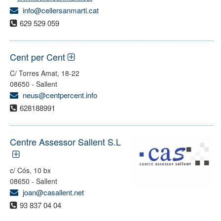
info@cellersanmarti.cat
629 529 059
Cent per Cent
C/ Torres Amat, 18-22
08650 - Sallent
neus@centpercent.info
628188991
Centre Assessor Sallent S.L
c/ Cós, 10 bx
08650 - Sallent
joan@casallent.net
93 837 04 04