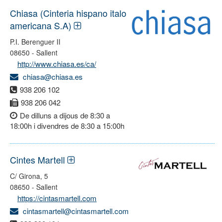
Chiasa (Cinteria hispano italo
americana S.A)
P.I. Berenguer II
08650 - Sallent
http://www.chiasa.es/ca/
chiasa@chiasa.es
938 206 102
938 206 042
De dilluns a dijous de 8:30 a
18:00h i divendres de 8:30 a 15:00h
Cintes Martell
C/ Girona, 5
08650 - Sallent
https://cintasmartell.com
cintasmartell@cintasmartell.com