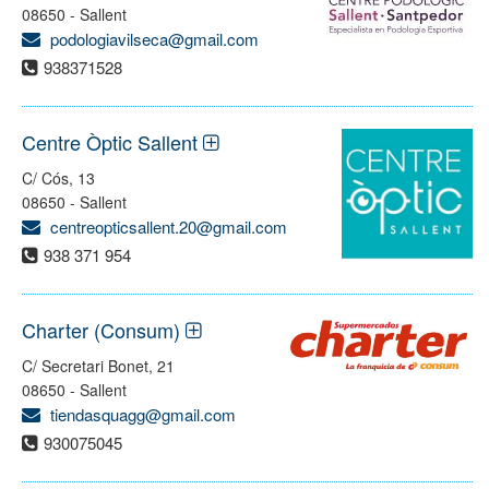
08650 - Sallent
podologiavilseca@gmail.com
938371528
Centre Òptic Sallent
C/ Cós, 13
08650 - Sallent
centreopticsallent.20@gmail.com
938 371 954
Charter (Consum)
C/ Secretari Bonet, 21
08650 - Sallent
tiendasquagg@gmail.com
930075045