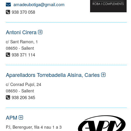
amadeubotiga@gmail.com
938 370 058
Antoni Cirera
c/ Sant Ramon, 1
08650 - Sallent
938 371 114
Aparelladors Torrebadella Alsina, Carles
c/ Conrad Pujol, 24
08650 - Sallent
938 206 345
APM
P.I, Berenguer, fila 4 nau 1 a 3