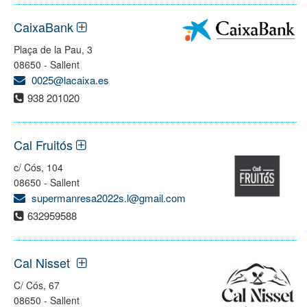
CaixaBank
Plaça de la Pau, 3
08650 - Sallent
0025@lacaixa.es
938 201020
Cal Fruitós
c/ Cós, 104
08650 - Sallent
supermanresa2022s.l@gmail.com
632959588
Cal Nisset
C/ Cós, 67
08650 - Sallent