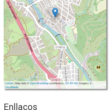
Leaflet
| Map data ©
OpenStreetMap
contributors,
CC-BY-SA
, Imagery ©
CloudMade
Enllaços