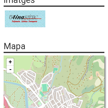
Imatges
Mapa
+
-