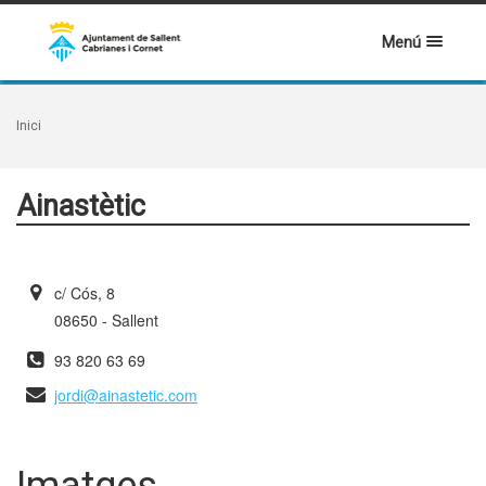
Menú
Inici
Ainastètic
c/ Cós, 8
08650 - Sallent
93 820 63 69
jordi@ainastetic.com