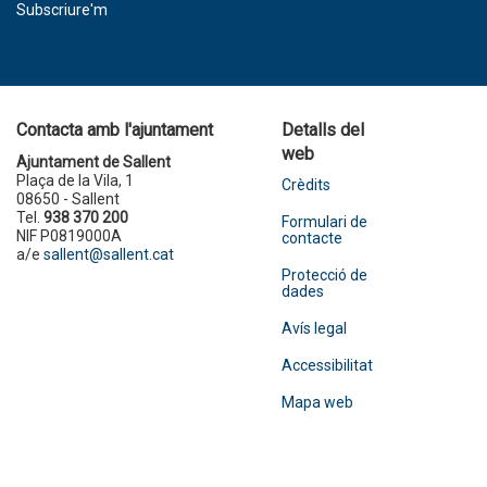
Subscriure'm
Contacta amb l'ajuntament
Detalls del
web
Ajuntament de Sallent
Plaça de la Vila, 1
Crèdits
08650 - Sallent
Tel.
938 370 200
Formulari de
NIF P0819000A
contacte
a/e
sallent@sallent.cat
Protecció de
dades
Avís legal
Accessibilitat
Mapa web