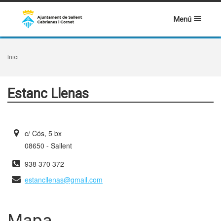
Menú
Inici
Estanc Llenas
c/ Cós, 5 bx
08650 - Sallent
938 370 372
estancllenas@gmail.com