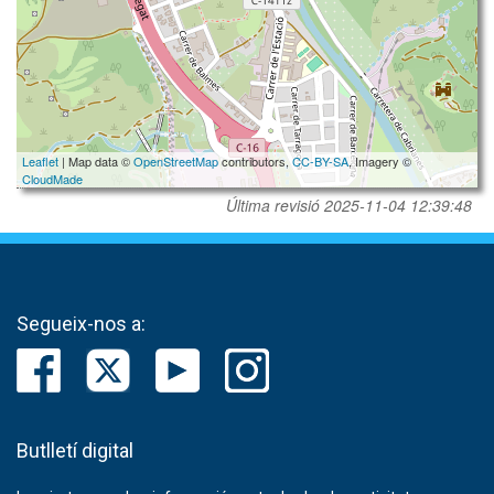
Leaflet
| Map data ©
OpenStreetMap
contributors,
CC-BY-SA
, Imagery ©
CloudMade
Última revisió
2025-11-04 12:39:48
Segueix-nos a:
Butlletí digital