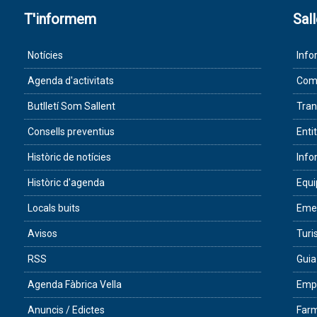
T'informem
Sal
Notícies
Info
Agenda d'activitats
Com 
Butlletí Som Sallent
Tran
Consells preventius
Enti
Històric de notícies
Info
Històric d'agenda
Equ
Locals buits
Eme
Avisos
Tur
RSS
Guia
Agenda Fàbrica Vella
Empr
Anuncis / Edictes
Farm