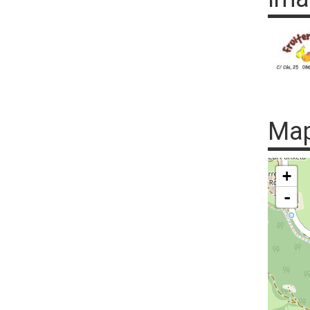
Ma
+
-