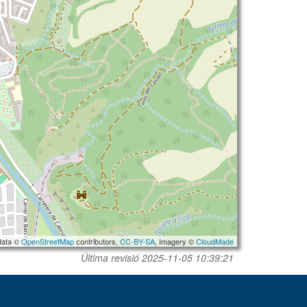
data ©
OpenStreetMap
contributors,
CC-BY-SA
, Imagery ©
CloudMade
Última revisió
2025-11-05 10:39:21