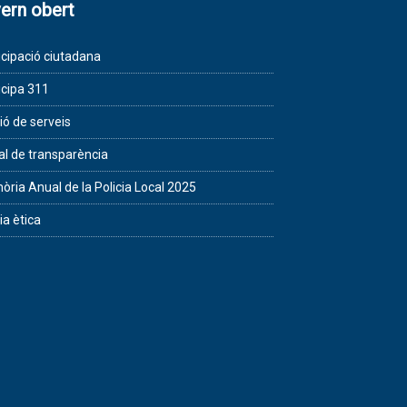
ern obert
icipació ciutadana
icipa 311
ió de serveis
al de transparència
ria Anual de la Policia Local 2025
ia ètica