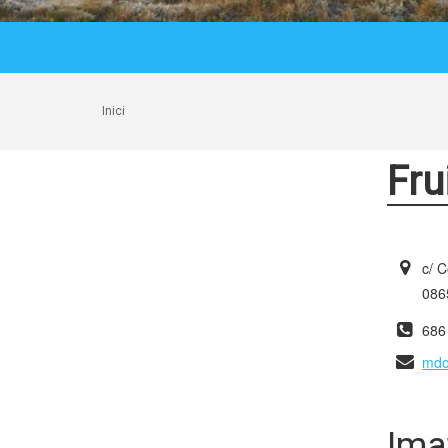
Inici
Fru
c/ C
0865
686
mdo
Ima