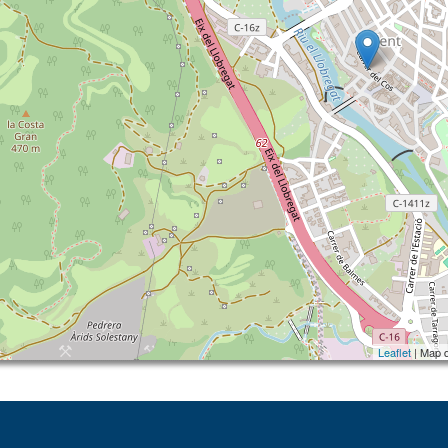
Leaflet
| Map 