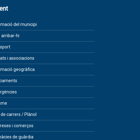
lent
rmació del municipi
arribar-hi
sport
tats i associacions
rmació geogràfica
ipaments
rgències
isme
 de carrers / Plànol
eses i comerços
àcies de guàrdia