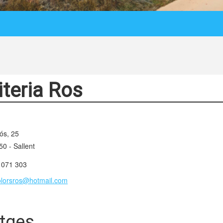
iteria Ros
ós, 25
0 - Sallent
 071 303
lorsros@hotmail.com
tges