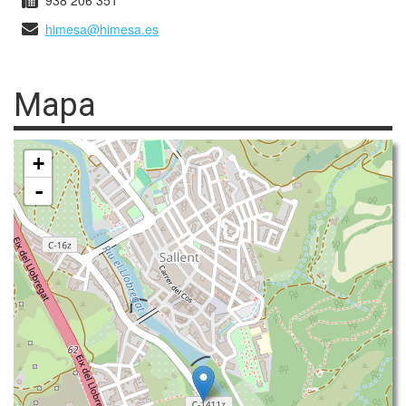
938 206 351
himesa@himesa.es
Mapa
+
-