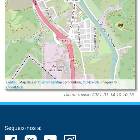
Leaflet
| Map data ©
OpenStreetMap
contributors,
CC-BY-SA
, Imagery ©
CloudMade
Última revisió
2021-01-14 10:10:15
Segueix-nos a: