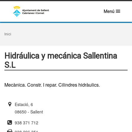
Menú
Inici
Hidráulica y mecánica Sallentina
S.L
Mecànica. Constr. I repar. Cilindres hidràulics.
Estació, 6
08650 - Sallent
938 371 712