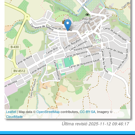
Leaflet
| Map data ©
OpenStreetMap
contributors,
CC-BY-SA
, Imagery ©
CloudMade
Última revisió
2025-11-12 09:46:17