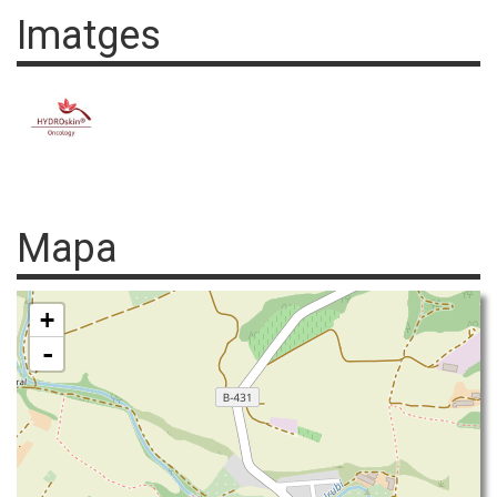
Imatges
Mapa
+
-