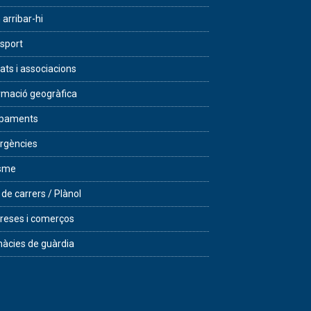
arribar-hi
sport
tats i associacions
rmació geogràfica
ipaments
rgències
isme
 de carrers / Plànol
eses i comerços
àcies de guàrdia