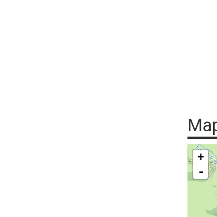
Ma
+
-