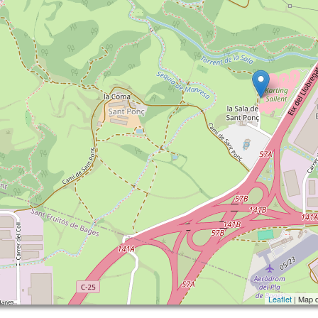
Leaflet
| Map 