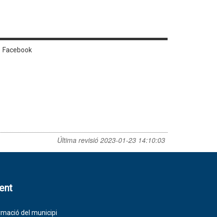
Facebook
Última revisió
2023-01-23 14:10:03
lent
rmació del municipi