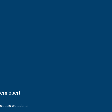
ern obert
icipació ciutadana