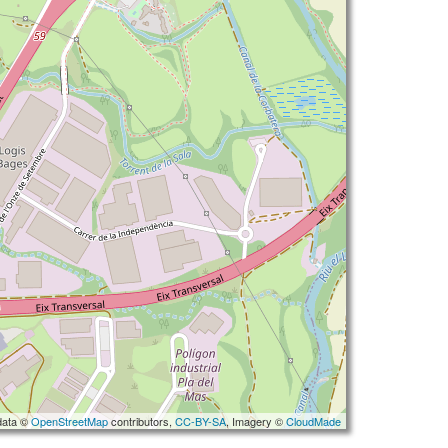
data ©
OpenStreetMap
contributors,
CC-BY-SA
, Imagery ©
CloudMade