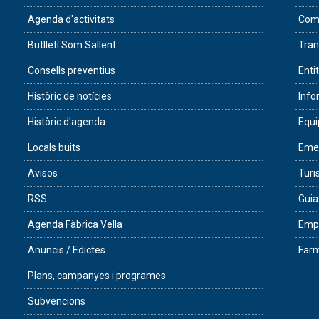
Agenda d'activitats
Com 
Butlletí Som Sallent
Tran
Consells preventius
Enti
Històric de notícies
Info
Històric d'agenda
Equ
Locals buits
Eme
Avisos
Tur
RSS
Guia
Agenda Fàbrica Vella
Empr
Anuncis / Edictes
Farm
Plans, campanyes i programes
Subvencions