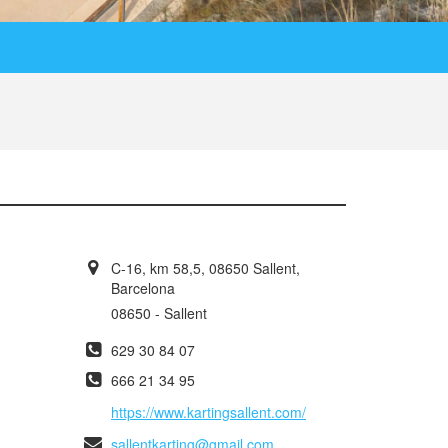
C-16, km 58,5, 08650 Sallent,
Barcelona
08650 - Sallent
629 30 84 07
666 21 34 95
https://www.kartingsallent.com/
sallentkarting@gmail.com