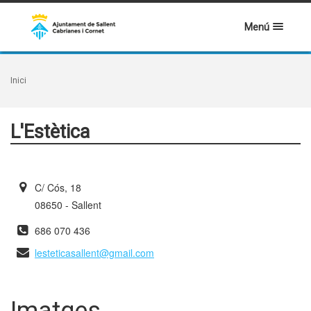
Menú
Inici
L'Estètica
C/ Cós, 18
08650 - Sallent
686 070 436
lesteticasallent@gmail.com