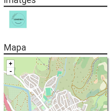
Imatges
Mapa
+
-