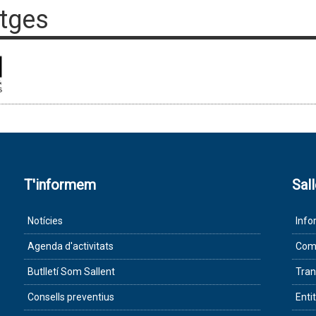
tges
T'informem
Sal
Notícies
Info
Agenda d'activitats
Com 
Butlletí Som Sallent
Tran
Consells preventius
Enti