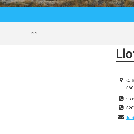
Inici
Llo
C/ B
0865
931
626
llo