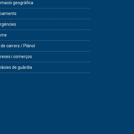
rmació geogràfica
ipaments
rgències
isme
 de carrers / Plànol
eses i comerços
àcies de guàrdia