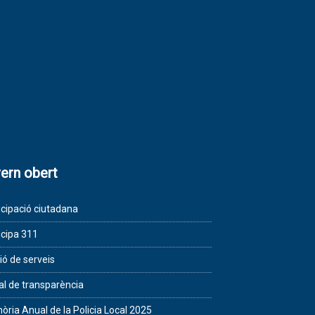
ern obert
icipació ciutadana
icipa 311
ió de serveis
al de transparència
ria Anual de la Policia Local 2025