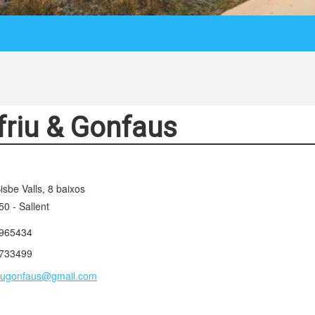
friu & Gonfaus
isbe Valls, 8 baixos
0 - Sallent
965434
733499
friugonfaus@gmail.com