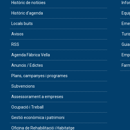
Històric de notícies
Info
Històric d'agenda
Equ
Locals buits
Eme
Avisos
Tur
RSS
Guia
Agenda Fàbrica Vella
Empr
Anuncis / Edictes
Farm
Plans, campanyes i programes
Subvencions
Assessorament a empreses
Ocupació i Treball
Gestió econòmica i patrimoni
Oficina de Rehabilitació i Habitatge