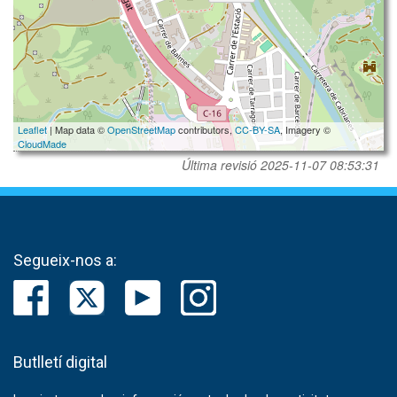
Leaflet
| Map data ©
OpenStreetMap
contributors,
CC-BY-SA
, Imagery ©
CloudMade
Última revisió
2025-11-07 08:53:31
Segueix-nos a:
Butlletí digital