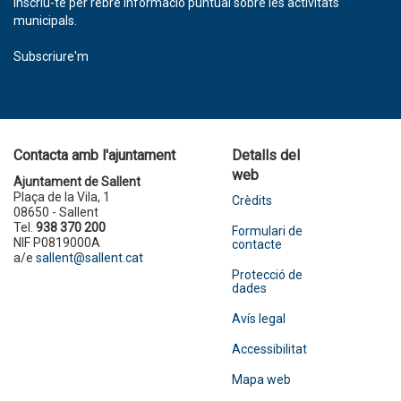
Inscriu-te per rebre informació puntual sobre les activitats
municipals.
Subscriure'm
Contacta amb l'ajuntament
Detalls del
web
Ajuntament de Sallent
Plaça de la Vila, 1
Crèdits
08650 - Sallent
Tel.
938 370 200
Formulari de
NIF P0819000A
contacte
a/e
sallent@sallent.cat
Protecció de
dades
Avís legal
Accessibilitat
Mapa web