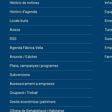
Històric de notícies
Info
Històric d'agenda
Equ
Locals buits
Eme
Avisos
Tur
RSS
Guia
Agenda Fàbrica Vella
Empr
Anuncis / Edictes
Farm
Plans, campanyes i programes
Subvencions
Assessorament a empreses
Ocupació i Treball
Gestió econòmica i patrimoni
Oficina de Rehabilitació i Habitatge