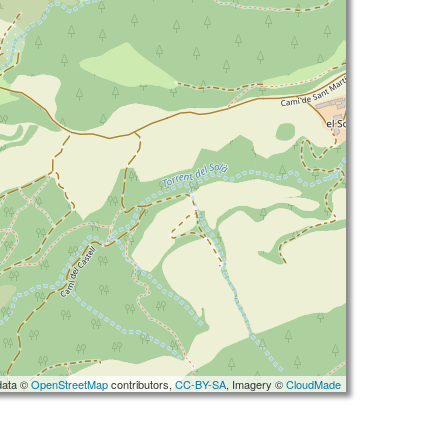
data ©
OpenStreetMap
contributors,
CC-BY-SA
, Imagery ©
CloudMade