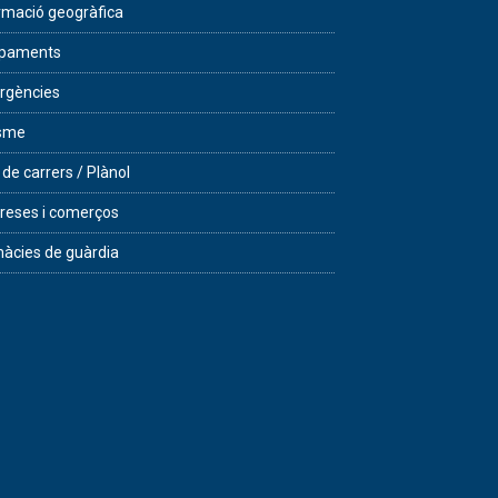
rmació geogràfica
ipaments
rgències
isme
 de carrers / Plànol
eses i comerços
àcies de guàrdia