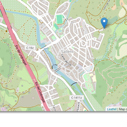
Leaflet
| Map 