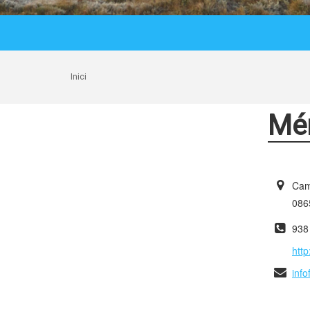
Inici
Mém
Camí
0865
938
htt
inf