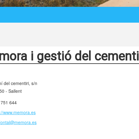
ora i gestió del cementi
 del cementiri, s/n
0 - Sallent
 751 644
p://www.memora.es
ofontal@memora.es