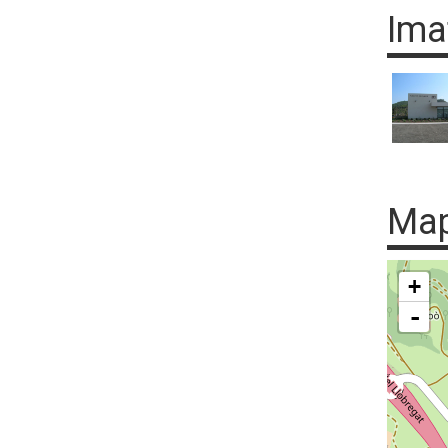
Ima
Ma
+
-