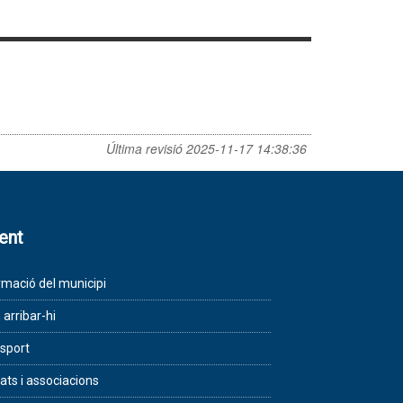
Última revisió
2025-11-17 14:38:36
lent
rmació del municipi
arribar-hi
sport
tats i associacions