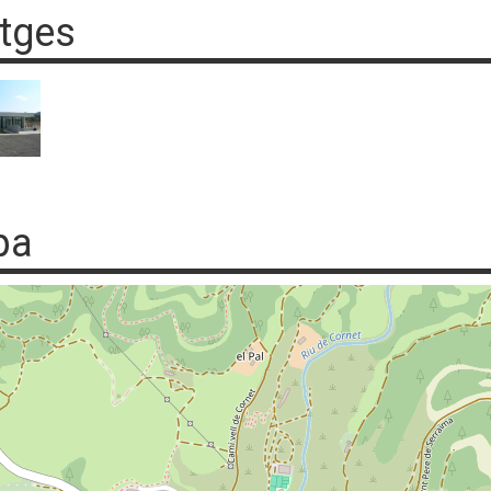
tges
pa