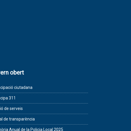
ern obert
icipació ciutadana
icipa 311
ió de serveis
al de transparència
ria Anual de la Policia Local 2025