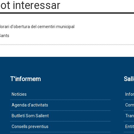
pot interessar
orari d'obertura del cementiri municipal
Sants
T'informem
Sal
Notícies
Info
Agenda d'activitats
Com 
Butlletí Som Sallent
Tran
Consells preventius
Enti