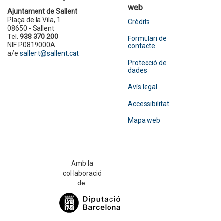
web
Ajuntament de Sallent
Plaça de la Vila, 1
Crèdits
08650 - Sallent
Tel.
938 370 200
Formulari de
NIF P0819000A
contacte
a/e
sallent@sallent.cat
Protecció de
dades
Avís legal
Accessibilitat
Mapa web
Amb la
col·laboració
de: