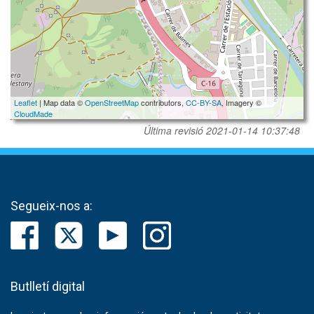
Leaflet
| Map data ©
OpenStreetMap
contributors,
CC-BY-SA
, Imagery ©
CloudMade
Última revisió
2021-01-14 10:37:48
Segueix-nos a:
Butlletí digital