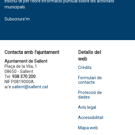
Inscriu-te per rebre informació puntual sobre les activitats
municipals.
Subscriure'm
Contacta amb l'ajuntament
Detalls del
web
Ajuntament de Sallent
Plaça de la Vila, 1
Crèdits
08650 - Sallent
Tel.
938 370 200
Formulari de
NIF P0819000A
contacte
a/e
sallent@sallent.cat
Protecció de
dades
Avís legal
Accessibilitat
Mapa web