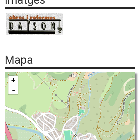
Imatges
Mapa
+
-