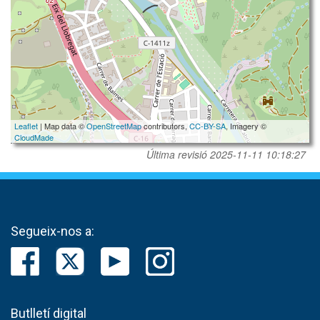
Leaflet
| Map data ©
OpenStreetMap
contributors,
CC-BY-SA
, Imagery ©
CloudMade
Última revisió
2025-11-11 10:18:27
Segueix-nos a:
Butlletí digital