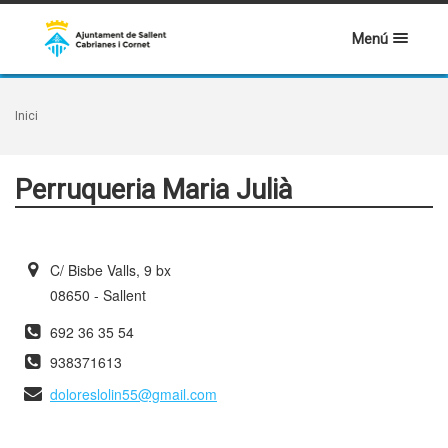
Menú
Inici
Perruqueria Maria Julià
C/ Bisbe Valls, 9 bx
08650 - Sallent
692 36 35 54
938371613
doloreslolin55@gmail.com