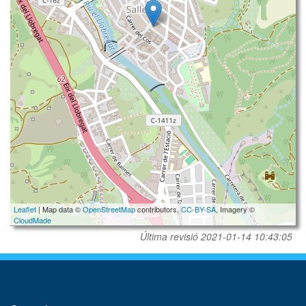
Leaflet
| Map data ©
OpenStreetMap
contributors,
CC-BY-SA
, Imagery ©
CloudMade
Última revisió
2021-01-14 10:43:05