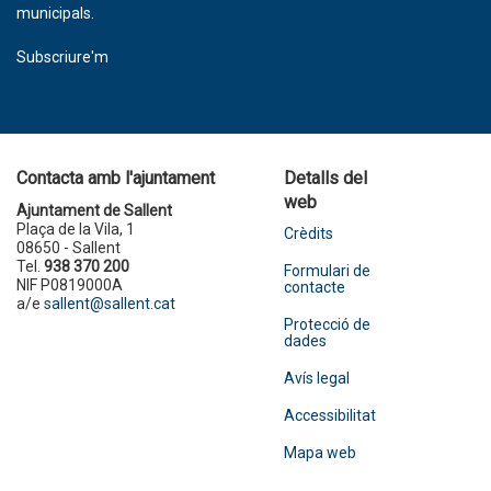
municipals.
Subscriure'm
Contacta amb l'ajuntament
Detalls del
web
Ajuntament de Sallent
Plaça de la Vila, 1
Crèdits
08650 - Sallent
Tel.
938 370 200
Formulari de
NIF P0819000A
contacte
a/e
sallent@sallent.cat
Protecció de
dades
Avís legal
Accessibilitat
Mapa web