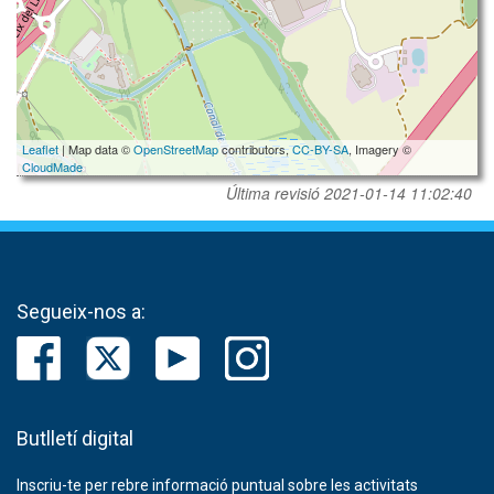
Leaflet
| Map data ©
OpenStreetMap
contributors,
CC-BY-SA
, Imagery ©
CloudMade
Última revisió
2021-01-14 11:02:40
Segueix-nos a:
Butlletí digital
Inscriu-te per rebre informació puntual sobre les activitats