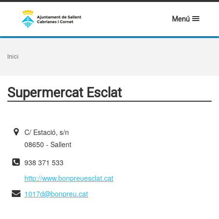
Menú
Inici
Supermercat Esclat
C/ Estació, s/n
08650 - Sallent
938 371 533
http://www.bonpreuesclat.cat
1017d@bonpreu.cat