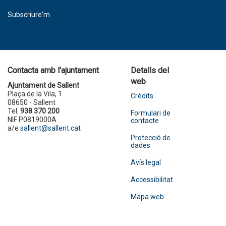
Subscriure'm
Contacta amb l'ajuntament
Detalls del
web
Ajuntament de Sallent
Plaça de la Vila, 1
Crèdits
08650 - Sallent
Tel.
938 370 200
Formulari de
NIF P0819000A
contacte
a/e
sallent@sallent.cat
Protecció de
dades
Avís legal
Accessibilitat
Mapa web