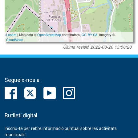
Leaflet
| Map data ©
OpenStreetMap
contributors,
CC-BY-SA
, Imagery ©
CloudMade
Última revisió
2022-08-26 13:56:28
Segueix-nos a:
Butlletí digital
Inscriu-te per rebre informació puntual sobre les activitats
municipals.