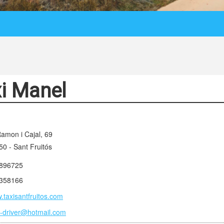
i Manel
Ramon i Cajal, 69
0 - Sant Fruitós
896725
358166
.taxisantfruitos.com
y-driver@hotmail.com