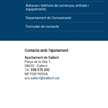
Adreces i telèfons de comerços, entitats i
equipaments
Departament de Comunicació
Formulari de contacte
Contacta amb l'ajuntament
Ajuntament de Sallent
Plaça de la Vila, 1
08650 - Sallent
Tel.
938 370 200
NIF P0819000A
a/e
sallent@sallent.cat