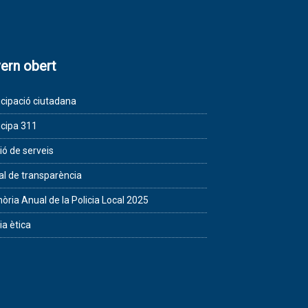
ern obert
icipació ciutadana
icipa 311
ió de serveis
al de transparència
ria Anual de la Policia Local 2025
ia ètica