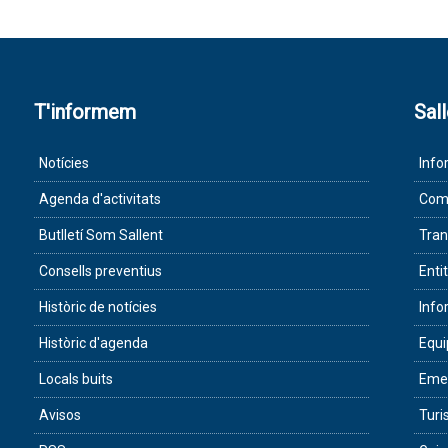
T'informem
Sal
Notícies
Info
Agenda d'activitats
Com 
Butlletí Som Sallent
Tran
Consells preventius
Enti
Històric de notícies
Info
Històric d'agenda
Equ
Locals buits
Eme
Avisos
Tur