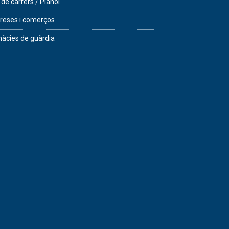
 de carrers / Plànol
eses i comerços
àcies de guàrdia