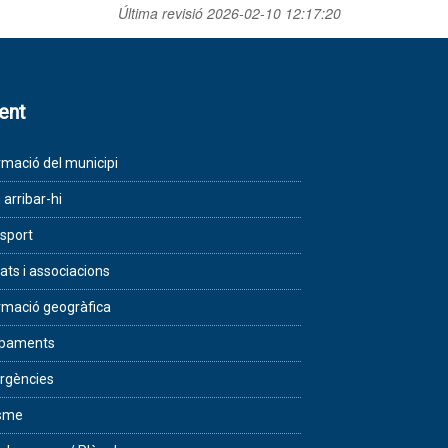
Última revisió
2026-02-10 12:17:20
lent
rmació del municipi
arribar-hi
sport
tats i associacions
rmació geogràfica
ipaments
rgències
isme