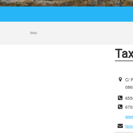
Inici
Tax
C/ 
0865
655
670
www
tax