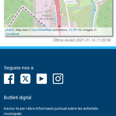
Leaflet
| Map data ©
OpenStreetMap
contributors,
CC-BY-SA
, Imagery ©
CloudMade
Última revisió
2021-01-14 11:20:56
Segueix-nos a:
Butlletí digital
Inscriu-te per rebre informació puntual sobre les activitats
municipals.