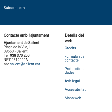
Subscriure'm
Contacta amb l'ajuntament
Detalls del
web
Ajuntament de Sallent
Plaça de la Vila, 1
Crèdits
08650 - Sallent
Tel.
938 370 200
Formulari de
NIF P0819000A
contacte
a/e
sallent@sallent.cat
Protecció de
dades
Avís legal
Accessibilitat
Mapa web