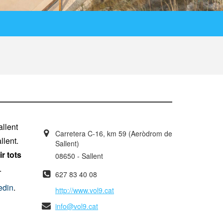
llent
Carretera C-16, km 59 (Aeròdrom de
llent.
Sallent)
ir tots
08650 - Sallent
.
627 83 40 08
edin
.
http://www.vol9.cat
info@vol9.cat