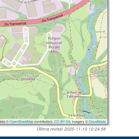
data ©
OpenStreetMap
contributors,
CC-BY-SA
, Imagery ©
CloudMade
Última revisió
2025-11-10 10:24:58