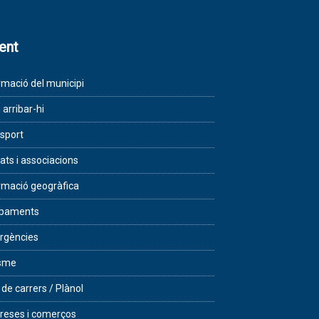
lent
rmació del municipi
arribar-hi
sport
tats i associacions
rmació geogràfica
ipaments
rgències
isme
 de carrers / Plànol
eses i comerços