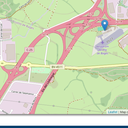
Leaflet
| Map 