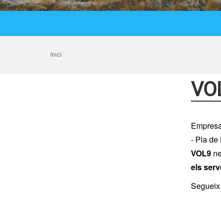
Inici
VOL
Empresa 
- Pla de
VOL9
ne
els serv
Segueix 