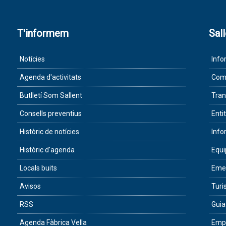
T'informem
Sal
Notícies
Info
Agenda d'activitats
Com 
Butlletí Som Sallent
Tran
Consells preventius
Enti
Històric de notícies
Info
Històric d'agenda
Equ
Locals buits
Eme
Avisos
Tur
RSS
Guia
Agenda Fàbrica Vella
Empr