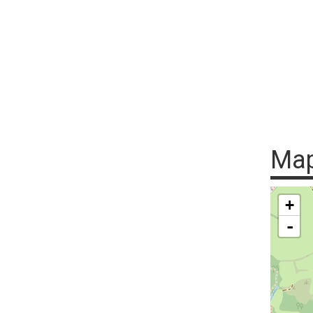
Ma
+
-