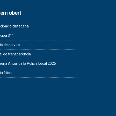
ern obert
icipació ciutadana
icipa 311
ió de serveis
al de transparència
ria Anual de la Policia Local 2025
ia ètica