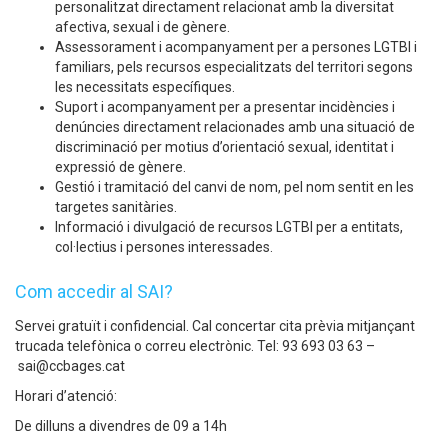
personalitzat directament relacionat amb la diversitat
afectiva, sexual i de gènere.
Assessorament i acompanyament per a persones LGTBI i
familiars, pels recursos especialitzats del territori segons
les necessitats específiques.
Suport i acompanyament per a presentar incidències i
denúncies directament relacionades amb una situació de
discriminació per motius d’orientació sexual, identitat i
expressió de gènere.
Gestió i tramitació del canvi de nom, pel nom sentit en les
targetes sanitàries.
Informació i divulgació de recursos LGTBI per a entitats,
col·lectius i persones interessades.
Com accedir al SAI?
Servei gratuït i confidencial. Cal concertar cita prèvia mitjançant
trucada telefònica o correu electrònic. Tel: 93 693 03 63 –
sai@ccbages.cat
Horari d’atenció:
De dilluns a divendres de 09 a 14h