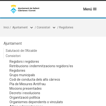
Menú
Inici
/
Ajuntament
/
Consistori
/
Regidories
Ajuntament
Salutació de l'Alcalde
Consistori
Regidors i regidores
Retribucions i indemnitzacions regidors/es
Regidories
Grups municipals
Codi de conducta dels alts càrrecs
Pla de Mesures Antifrau
Mocions presentades
Decrets i resolucions
Organització política
Organismes dependents o vinculats