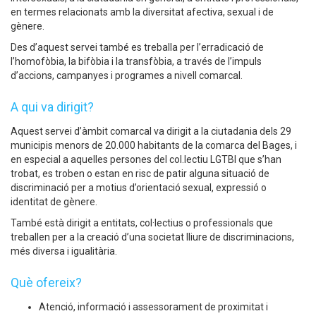
en termes relacionats amb la diversitat afectiva, sexual i de
gènere.
Des d’aquest servei també es treballa per l’erradicació de
l’homofòbia, la bifòbia i la transfòbia, a través de l’impuls
d’accions, campanyes i programes a nivell comarcal.
A qui va dirigit?
Aquest servei d’àmbit comarcal va dirigit a la ciutadania dels 29
municipis menors de 20.000 habitants de la comarca del Bages, i
en especial a aquelles persones del col.lectiu LGTBI que s’han
trobat, es troben o estan en risc de patir alguna situació de
discriminació per a motius d’orientació sexual, expressió o
identitat de gènere.
També està dirigit a entitats, col·lectius o professionals que
treballen per a la creació d’una societat lliure de discriminacions,
més diversa i igualitària.
Què ofereix?
Atenció, informació i assessorament de proximitat i