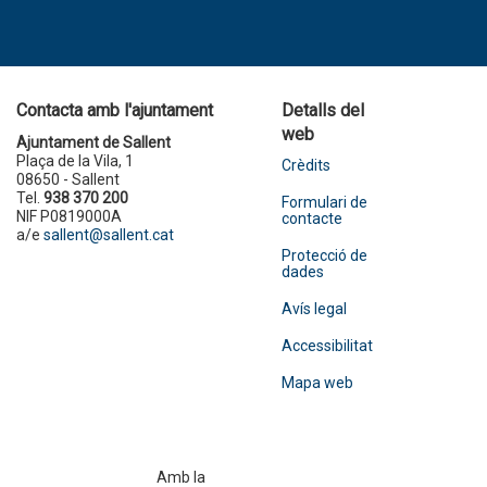
Contacta amb l'ajuntament
Detalls del
web
Ajuntament de Sallent
Plaça de la Vila, 1
Crèdits
08650 - Sallent
Tel.
938 370 200
Formulari de
NIF P0819000A
contacte
a/e
sallent@sallent.cat
Protecció de
dades
Avís legal
Accessibilitat
Mapa web
Amb la