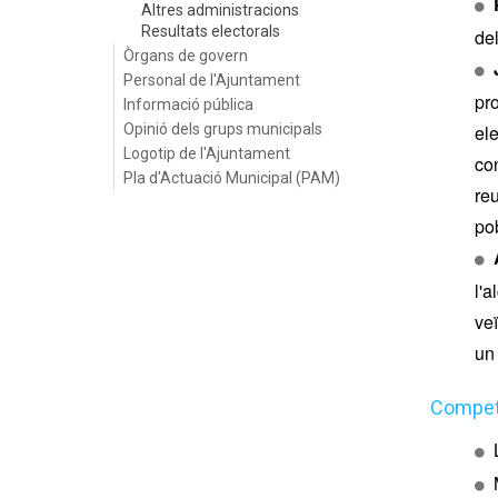
Altres administracions
Resultats electorals
de
Òrgans de govern
Personal de l'Ajuntament
pro
Informació pública
Opinió dels grups municipals
el
Logotip de l'Ajuntament
co
Pla d'Actuació Municipal (PAM)
reu
pob
l'a
ve
un 
Compet