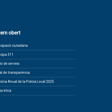
ern obert
icipació ciutadana
icipa 311
ió de serveis
al de transparència
ria Anual de la Policia Local 2025
ia ètica