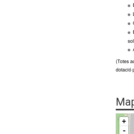
sol
(Totes a
dotació 
Ma
+
-