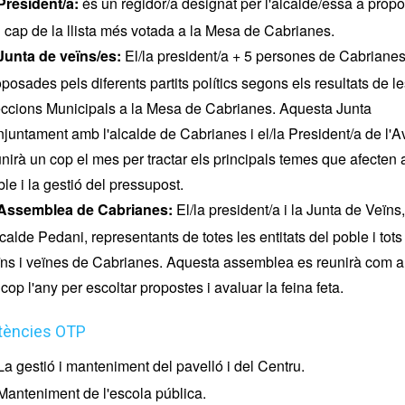
President/a:
és un regidor/a designat per l'alcalde/essa a propo
l cap de la llista més votada a la Mesa de Cabrianes.
Junta de veïns/es:
El/la president/a + 5 persones de Cabriane
posades pels diferents partits polítics segons els resultats de l
eccions Municipals a la Mesa de Cabrianes. Aquesta Junta
njuntament amb l'alcalde de Cabrianes i el/la President/a de l'A
nirà un cop el mes per tractar els principals temes que afecten 
le i la gestió del pressupost.
Assemblea de Cabrianes:
El/la president/a i la Junta de Veïns,
lcalde Pedani, representants de totes les entitats del poble i tots
ïns i veïnes de Cabrianes. Aquesta assemblea es reunirà com 
cop l'any per escoltar propostes i avaluar la feina feta.
ències OTP
La gestió i manteniment del pavelló i del Centru.
Manteniment de l'escola pública.