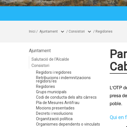
Inici
/
Ajuntament
/
Consistori
/
Regidories
Par
Ajuntament
Salutació de l'Alcalde
Cab
Consistori
Regidors i regidores
Retribucions i indemnitzacions
regidors/es
Regidories
L'OTP de
Grups municipals
presa de
Codi de conducta dels alts càrrecs
poble.
Pla de Mesures Antifrau
Mocions presentades
Decrets i resolucions
Qui en 
Organització política
Organismes dependents o vinculats