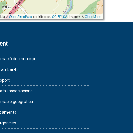
data ©
OpenStreetMap
contributors,
CC-BY-SA
, Imagery ©
CloudMade
lent
rmació del municipi
arribar-hi
sport
tats i associacions
rmació geogràfica
ipaments
rgències