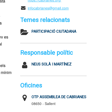
https://cabrianes.org/
sta
infocabrianes@gmail.com
s
Temes relacionats
es
PARTICIPACIÓ CIUTADANA
vv es
al
Responsable polític
NEUS SOLÀ I MARTÍNEZ
 els
a mínim
Oficines
OTP ASSEMBLEA DE CABRIANES
08650 - Sallent