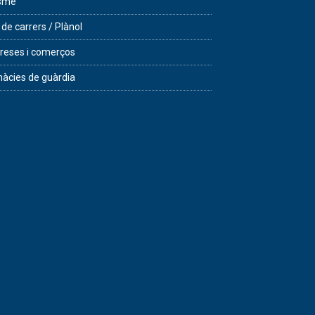
isme
 de carrers / Plànol
eses i comerços
àcies de guàrdia