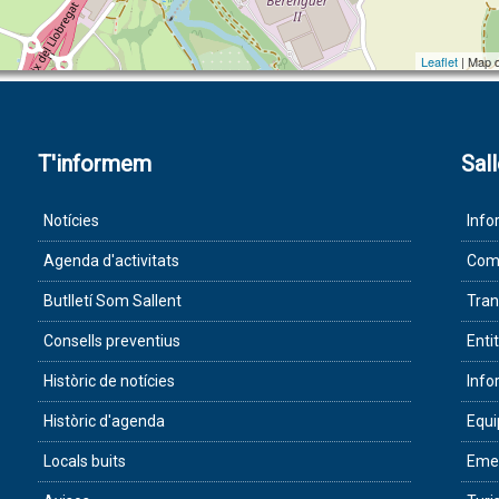
Leaflet
| Map 
T'informem
Sal
Notícies
Info
Agenda d'activitats
Com 
Butlletí Som Sallent
Tran
Consells preventius
Enti
Històric de notícies
Info
Històric d'agenda
Equ
Locals buits
Eme