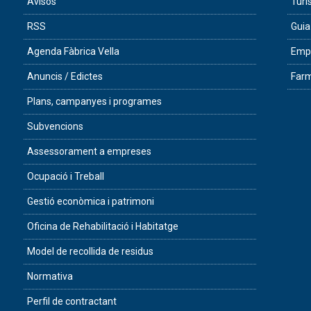
Avisos
Tur
RSS
Guia
Agenda Fàbrica Vella
Empr
Anuncis / Edictes
Farm
Plans, campanyes i programes
Subvencions
Assessorament a empreses
Ocupació i Treball
Gestió econòmica i patrimoni
Oficina de Rehabilitació i Habitatge
Model de recollida de residus
Normativa
Perfil de contractant