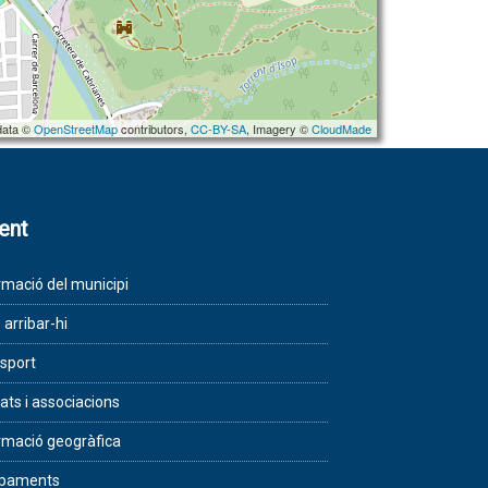
data ©
OpenStreetMap
contributors,
CC-BY-SA
, Imagery ©
CloudMade
lent
rmació del municipi
arribar-hi
sport
tats i associacions
rmació geogràfica
ipaments