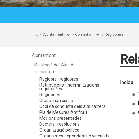
Inici
/
Ajuntament
/
Consistori
/
Regidories
Rel
Ajuntament
Salutació de l'Alcalde
Consistori
Regidors i regidores
Inclou:
Retribucions i indemnitzacions
regidors/es
Regidories
Grups municipals
Codi de conducta dels alts càrrecs
Pla de Mesures Antifrau
Mocions presentades
Decrets i resolucions
Organització política
Organismes dependents o vinculats