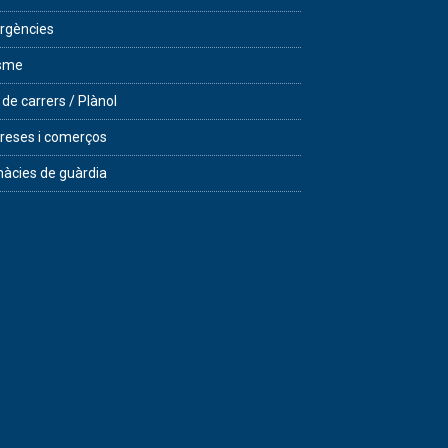
rgències
isme
 de carrers / Plànol
eses i comerços
àcies de guàrdia