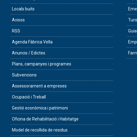
Locals buits
Eme
Avisos
Tur
RSS
Guia
Agenda Fàbrica Vella
Empr
Anuncis / Edictes
Farm
Plans, campanyes i programes
Subvencions
Assessorament a empreses
Ocupació i Treball
Gestió econòmica i patrimoni
Oficina de Rehabilitació i Habitatge
Model de recollida de residus