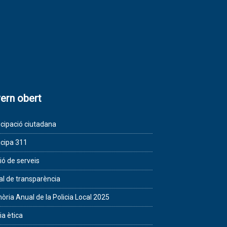
ern obert
icipació ciutadana
icipa 311
ió de serveis
al de transparència
ria Anual de la Policia Local 2025
ia ètica