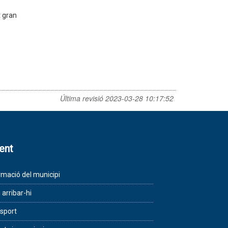
t gran
Última revisió
2023-03-28 10:17:52
lent
rmació del municipi
arribar-hi
sport