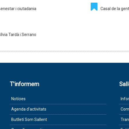
enestar i ciutadania
Casal de la gen
ílvia Tardà i Serrano
T'informem
Sal
Notícies
Info
Agenda d'activitats
Com 
Butlletí Som Sallent
Tran