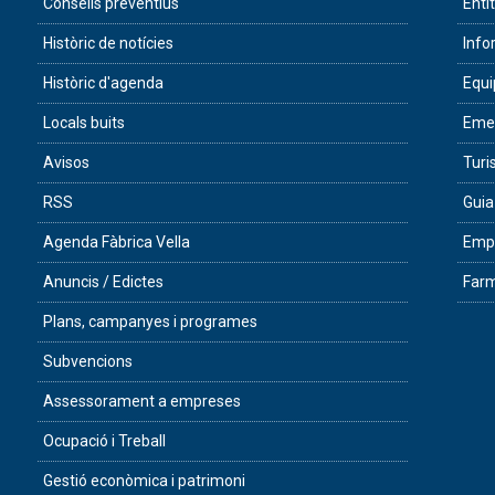
Consells preventius
Enti
Històric de notícies
Info
Històric d'agenda
Equ
Locals buits
Eme
Avisos
Tur
RSS
Guia
Agenda Fàbrica Vella
Empr
Anuncis / Edictes
Farm
Plans, campanyes i programes
Subvencions
Assessorament a empreses
Ocupació i Treball
Gestió econòmica i patrimoni