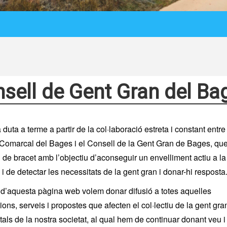
sell de Gent Gran del Ba
a duta a terme a partir de la col·laboració estreta i constant entre
Comarcal del Bages i el Consell de la Gent Gran de Bages, qu
n de bracet amb l’objectiu d’aconseguir un envelliment actiu a la
i de detectar les necessitats de la gent gran i donar-hi resposta
 d’aquesta pàgina web volem donar difusió a totes aquelles
ions, serveis i propostes que afecten el col·lectiu de la gent gra
tals de la nostra societat, al qual hem de continuar donant veu i