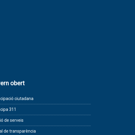
ern obert
icipació ciutadana
icipa 311
ió de serveis
al de transparència