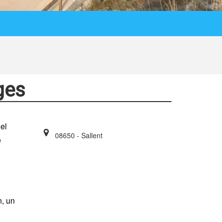
ges
 el
08650 - Sallent
e
.
n, un