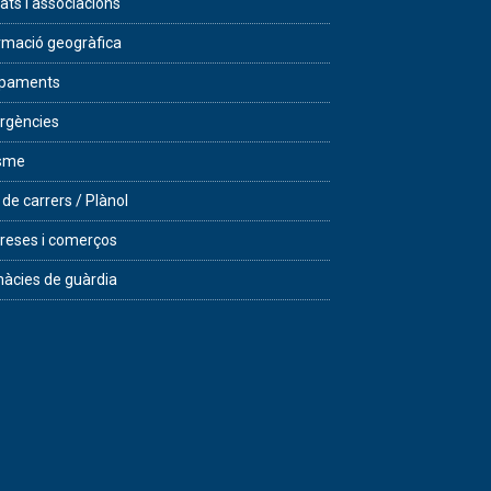
tats i associacions
rmació geogràfica
ipaments
rgències
isme
 de carrers / Plànol
eses i comerços
àcies de guàrdia