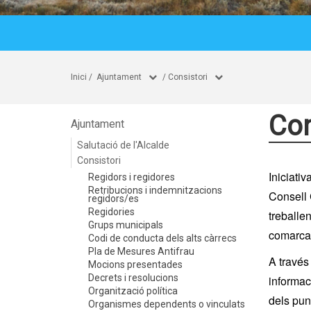
Inici
/
Ajuntament
/
Consistori
Con
Ajuntament
Salutació de l'Alcalde
Consistori
Iniciativ
Regidors i regidores
Retribucions i indemnitzacions
Consell 
regidors/es
Regidories
treballe
Grups municipals
comarca 
Codi de conducta dels alts càrrecs
Pla de Mesures Antifrau
A través
Mocions presentades
Decrets i resolucions
informac
Organització política
dels pun
Organismes dependents o vinculats