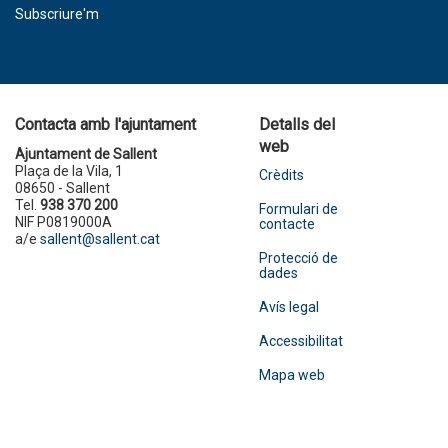
Subscriure'm
Contacta amb l'ajuntament
Detalls del
web
Ajuntament de Sallent
Plaça de la Vila, 1
Crèdits
08650 - Sallent
Tel.
938 370 200
Formulari de
NIF P0819000A
contacte
a/e
sallent@sallent.cat
Protecció de
dades
Avís legal
Accessibilitat
Mapa web