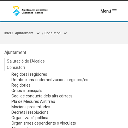
Menú
Inici
/
Ajuntament
/
Consistori
Ajuntament
Salutació de l'Alcalde
Consistori
Regidors i regidores
Retribucions i indemnitzacions regidors/es
Regidories
Grups municipals
Codi de conducta dels alts càrrecs
Pla de Mesures Antifrau
Mocions presentades
Decrets i resolucions
Organització política
Organismes dependents o vinculats