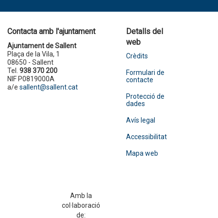
Contacta amb l'ajuntament
Detalls del
web
Ajuntament de Sallent
Plaça de la Vila, 1
Crèdits
08650 - Sallent
Tel.
938 370 200
Formulari de
NIF P0819000A
contacte
a/e
sallent@sallent.cat
Protecció de
dades
Avís legal
Accessibilitat
Mapa web
Amb la
col·laboració
de: