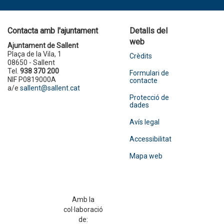
Contacta amb l'ajuntament
Detalls del
web
Ajuntament de Sallent
Plaça de la Vila, 1
Crèdits
08650 - Sallent
Tel.
938 370 200
Formulari de
NIF P0819000A
contacte
a/e
sallent@sallent.cat
Protecció de
dades
Avís legal
Accessibilitat
Mapa web
Amb la
col·laboració
de: