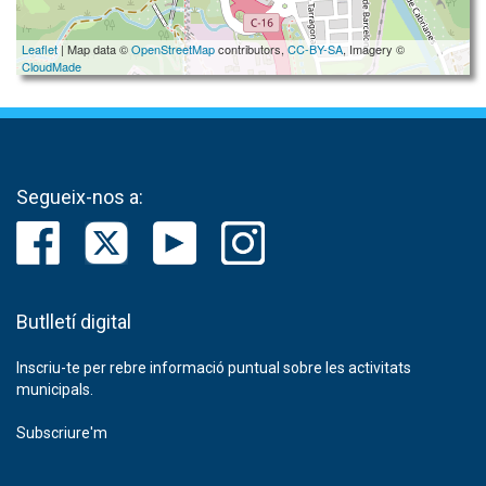
Leaflet
| Map data ©
OpenStreetMap
contributors,
CC-BY-SA
, Imagery ©
CloudMade
Segueix-nos a:
Butlletí digital
Inscriu-te per rebre informació puntual sobre les activitats
municipals.
Subscriure'm