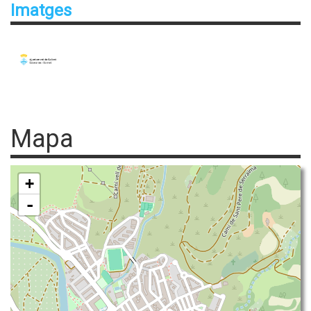
Imatges
Mapa
+
-