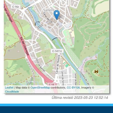
Leaflet
| Map data ©
OpenStreetMap
contributors,
CC-BY-SA
, Imagery ©
CloudMade
Última revisió
2023-05-23 12:52:14