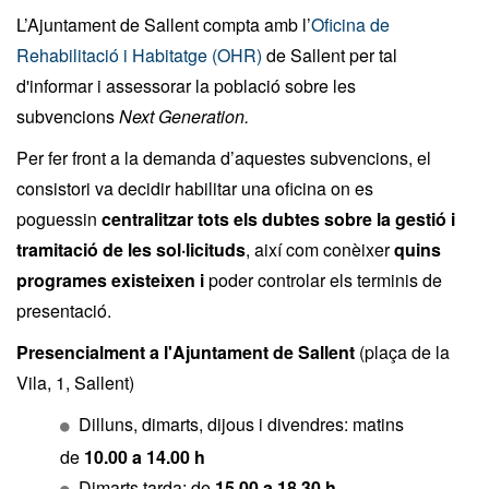
L’Ajuntament de Sallent compta amb l’
Oficina de
Rehabilitació i Habitatge (OHR)
de Sallent per tal
d'informar i assessorar la població sobre les
subvencions
Next Generation.
Per fer front a la demanda d’aquestes subvencions, el
consistori va decidir habilitar una oficina on es
poguessin
centralitzar tots els dubtes sobre la gestió i
tramitació de les sol·licituds
, així com conèixer
quins
programes existeixen i
poder controlar els terminis de
presentació.
Presencialment a l'Ajuntament de Sallent
(plaça de la
Vila, 1, Sallent)
Dilluns, dimarts, dijous i divendres: matins
de
10.00 a 14.00 h
Dimarts tarda: de
15.00 a 18.30 h