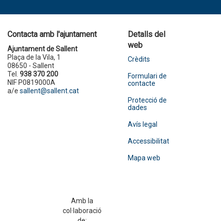
Contacta amb l'ajuntament
Detalls del
web
Ajuntament de Sallent
Plaça de la Vila, 1
Crèdits
08650 - Sallent
Tel.
938 370 200
Formulari de
NIF P0819000A
contacte
a/e
sallent@sallent.cat
Protecció de
dades
Avís legal
Accessibilitat
Mapa web
Amb la
col·laboració
de: