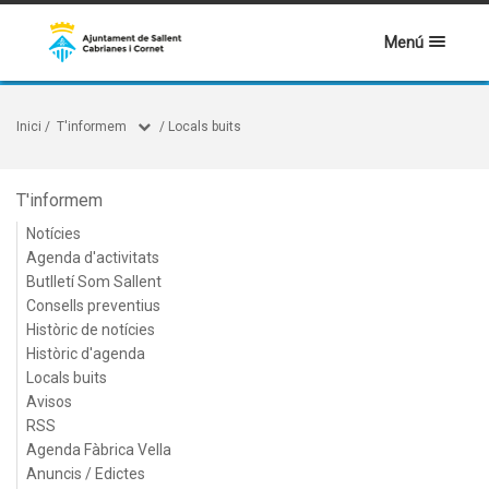
Menú
Inici
/
T'informem
/
Locals buits
T'informem
Notícies
Agenda d'activitats
Butlletí Som Sallent
Consells preventius
Històric de notícies
Històric d'agenda
Locals buits
Avisos
RSS
Agenda Fàbrica Vella
Anuncis / Edictes