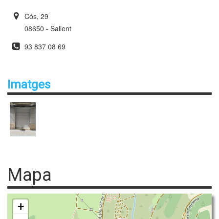
Cós, 29
08650 - Sallent
93 837 08 69
Imatges
Mapa
+