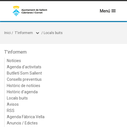
Menú
Inici
/
T'informem
/
Locals buits
T'informem
Notícies
Agenda d'activitats
Butlletí Som Sallent
Consells preventius
Històric de notícies
Històric d'agenda
Locals buits
Avisos
RSS
Agenda Fàbrica Vella
Anuncis / Edictes