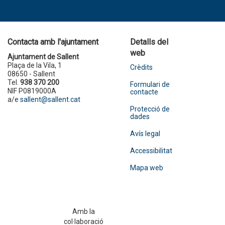
Contacta amb l'ajuntament
Detalls del
web
Ajuntament de Sallent
Plaça de la Vila, 1
Crèdits
08650 - Sallent
Tel.
938 370 200
Formulari de
NIF P0819000A
contacte
a/e
sallent@sallent.cat
Protecció de
dades
Avís legal
Accessibilitat
Mapa web
Amb la
col·laboració