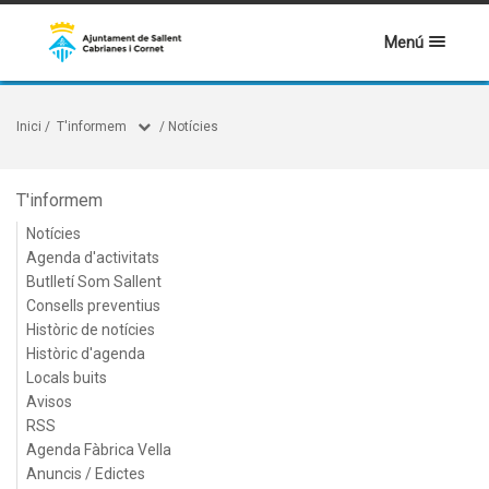
Menú
Inici
/
T'informem
/
Notícies
T'informem
Notícies
Agenda d'activitats
Butlletí Som Sallent
Consells preventius
Històric de notícies
Històric d'agenda
Locals buits
Avisos
RSS
Agenda Fàbrica Vella
Anuncis / Edictes