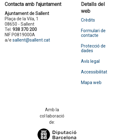
Contacta amb l'ajuntament
Detalls del
web
Ajuntament de Sallent
Plaça de la Vila, 1
Crèdits
08650 - Sallent
Tel.
938 370 200
Formulari de
NIF P0819000A
contacte
a/e
sallent@sallent.cat
Protecció de
dades
Avís legal
Accessibilitat
Mapa web
Amb la
col·laboració
de: